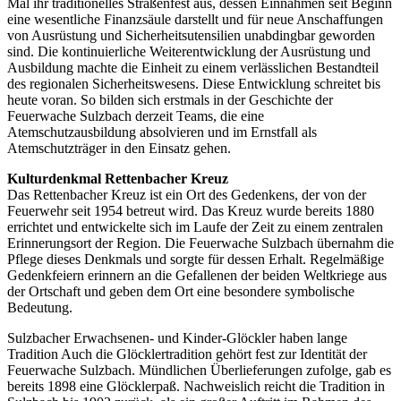
Mal ihr traditionelles Straßenfest aus, dessen Einnahmen seit Beginn
eine wesentliche Finanzsäule darstellt und für neue Anschaffungen
von Ausrüstung und Sicherheitsutensilien unabdingbar geworden
sind. Die kontinuierliche Weiterentwicklung der Ausrüstung und
Ausbildung machte die Einheit zu einem verlässlichen Bestandteil
des regionalen Sicherheitswesens. Diese Entwicklung schreitet bis
heute voran. So bilden sich erstmals in der Geschichte der
Feuerwache Sulzbach derzeit Teams, die eine
Atemschutzausbildung absolvieren und im Ernstfall als
Atemschutzträger in den Einsatz gehen.
Kulturdenkmal Rettenbacher Kreuz
Das Rettenbacher Kreuz ist ein Ort des Gedenkens, der von der
Feuerwehr seit 1954 betreut wird. Das Kreuz wurde bereits 1880
errichtet und entwickelte sich im Laufe der Zeit zu einem zentralen
Erinnerungsort der Region. Die Feuerwache Sulzbach übernahm die
Pflege dieses Denkmals und sorgte für dessen Erhalt. Regelmäßige
Gedenkfeiern erinnern an die Gefallenen der beiden Weltkriege aus
der Ortschaft und geben dem Ort eine besondere symbolische
Bedeutung.
Sulzbacher Erwachsenen- und Kinder-Glöckler haben lange
Tradition Auch die Glöcklertradition gehört fest zur Identität der
Feuerwache Sulzbach. Mündlichen Überlieferungen zufolge, gab es
bereits 1898 eine Glöcklerpaß. Nachweislich reicht die Tradition in