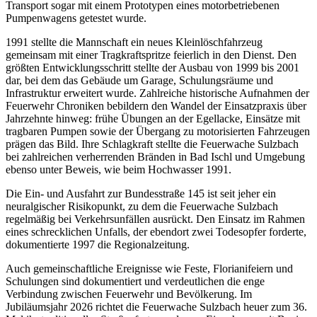
Transport sogar mit einem Prototypen eines motorbetriebenen
Pumpenwagens getestet wurde.
1991 stellte die Mannschaft ein neues Kleinlöschfahrzeug
gemeinsam mit einer Tragkraftspritze feierlich in den Dienst. Den
größten Entwicklungsschritt stellte der Ausbau von 1999 bis 2001
dar, bei dem das Gebäude um Garage, Schulungsräume und
Infrastruktur erweitert wurde. Zahlreiche historische Aufnahmen der
Feuerwehr Chroniken bebildern den Wandel der Einsatzpraxis über
Jahrzehnte hinweg: frühe Übungen an der Egellacke, Einsätze mit
tragbaren Pumpen sowie der Übergang zu motorisierten Fahrzeugen
prägen das Bild. Ihre Schlagkraft stellte die Feuerwache Sulzbach
bei zahlreichen verherrenden Bränden in Bad Ischl und Umgebung
ebenso unter Beweis, wie beim Hochwasser 1991.
Die Ein- und Ausfahrt zur Bundesstraße 145 ist seit jeher ein
neuralgischer Risikopunkt, zu dem die Feuerwache Sulzbach
regelmäßig bei Verkehrsunfällen ausrückt. Den Einsatz im Rahmen
eines schrecklichen Unfalls, der ebendort zwei Todesopfer forderte,
dokumentierte 1997 die Regionalzeitung.
Auch gemeinschaftliche Ereignisse wie Feste, Florianifeiern und
Schulungen sind dokumentiert und verdeutlichen die enge
Verbindung zwischen Feuerwehr und Bevölkerung. Im
Jubiläumsjahr 2026 richtet die Feuerwache Sulzbach heuer zum 36.