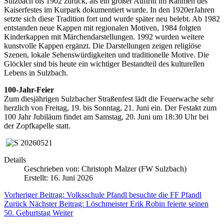
Sulzbach bis 1902 zurück, als ein großer Auftritt im Rahmen des
Kaiserfestes im Kurpark dokumentiert wurde. In den 1920erJahren
setzte sich diese Tradition fort und wurde später neu belebt. Ab 1982
entstanden neue Kappen mit regionalen Motiven, 1984 folgten
Kinderkappen mit Märchendarstellungen. 1992 wurden weitere
kunstvolle Kappen ergänzt. Die Darstellungen zeigen religiöse
Szenen, lokale Sehenswürdigkeiten und traditionelle Motive. Die
Glöckler sind bis heute ein wichtiger Bestandteil des kulturellen
Lebens in Sulzbach.
100-Jahr-Feier
Zum diesjährigen Sulzbacher Straßenfest lädt die Feuerwache sehr
herzlich von Freitag, 19. bis Sonntag, 21. Juni ein. Der Festakt zum
100 Jahr Jubiläum findet am Samstag, 20. Juni um 18:30 Uhr bei
der Zopfkapelle statt.
Details
Geschrieben von:
Christoph Malzer (FW Sulzbach)
Erstellt: 16. Juni 2026
Vorheriger Beitrag: Volksschule Pfandl besuchte die FF Pfandl
Zurück
Nächster Beitrag: Löschmeister Erik Robin feierte seinen
50. Geburtstag
Weiter