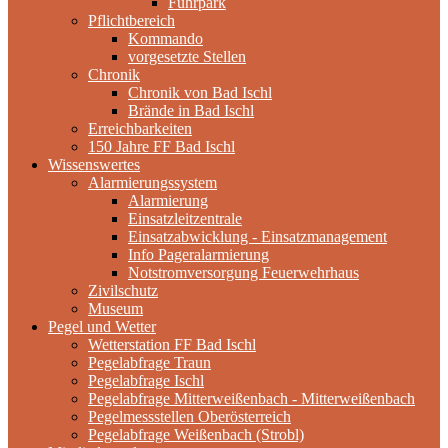
Fuhrpark
Pflichtbereich
Kommando
vorgesetzte Stellen
Chronik
Chronik von Bad Ischl
Brände in Bad Ischl
Erreichbarkeiten
150 Jahre FF Bad Ischl
Wissenswertes
Alarmierungssystem
Alarmierung
Einsatzleitzentrale
Einsatzabwicklung - Einsatzmanagement
Info Pageralarmierung
Notstromversorgung Feuerwehrhaus
Zivilschutz
Museum
Pegel und Wetter
Wetterstation FF Bad Ischl
Pegelabfrage Traun
Pegelabfrage Ischl
Pegelabfrage Mitterweißenbach - Mitterweißenbach
Pegelmessstellen Oberösterreich
Pegelabfrage Weißenbach (Strobl)