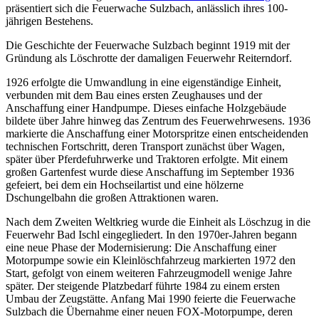
präsentiert sich die Feuerwache Sulzbach, anlässlich ihres 100-
jährigen Bestehens.
Die Geschichte der Feuerwache Sulzbach beginnt 1919 mit der
Gründung als Löschrotte der damaligen Feuerwehr Reiterndorf.
1926 erfolgte die Umwandlung in eine eigenständige Einheit,
verbunden mit dem Bau eines ersten Zeughauses und der
Anschaffung einer Handpumpe. Dieses einfache Holzgebäude
bildete über Jahre hinweg das Zentrum des Feuerwehrwesens. 1936
markierte die Anschaffung einer Motorspritze einen entscheidenden
technischen Fortschritt, deren Transport zunächst über Wagen,
später über Pferdefuhrwerke und Traktoren erfolgte. Mit einem
großen Gartenfest wurde diese Anschaffung im September 1936
gefeiert, bei dem ein Hochseilartist und eine hölzerne
Dschungelbahn die großen Attraktionen waren.
Nach dem Zweiten Weltkrieg wurde die Einheit als Löschzug in die
Feuerwehr Bad Ischl eingegliedert. In den 1970er-Jahren begann
eine neue Phase der Modernisierung: Die Anschaffung einer
Motorpumpe sowie ein Kleinlöschfahrzeug markierten 1972 den
Start, gefolgt von einem weiteren Fahrzeugmodell wenige Jahre
später. Der steigende Platzbedarf führte 1984 zu einem ersten
Umbau der Zeugstätte. Anfang Mai 1990 feierte die Feuerwache
Sulzbach die Übernahme einer neuen FOX-Motorpumpe, deren