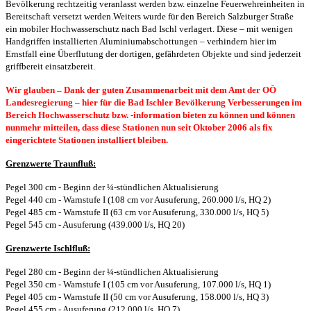
Bevölkerung rechtzeitig veranlasst werden bzw. einzelne Feuerwehreinheiten in
Bereitschaft versetzt werden.
Weiters wurde für den Bereich Salzburger Straße
ein mobiler Hochwasserschutz nach Bad Ischl verlagert. Diese – mit wenigen
Handgriffen installierten Aluminiumabschottungen – verhindern hier im
Ernstfall eine Überflutung der dortigen, gefährdeten Objekte und sind jederzeit
griffbereit einsatzbereit.
Wir glauben – Dank der guten Zusammenarbeit mit dem Amt der OÖ
Landesregierung – hier für die Bad Ischler Bevölkerung Verbesserungen im
Bereich Hochwasserschutz bzw. -information bieten zu können und können
nunmehr mitteilen, dass diese Stationen nun seit Oktober 2006 als fix
eingerichtete Stationen installiert bleiben.
Grenzwerte Traunfluß:
Pegel 300 cm - Beginn der ¼-stündlichen Aktualisierung
Pegel 440 cm - Warnstufe I (108 cm vor Ausuferung, 260.000 l/s, HQ 2)
Pegel 485 cm - Warnstufe II (63 cm vor Ausuferung, 330.000 l/s, HQ 5)
Pegel 545 cm - Ausuferung (439.000 l/s, HQ 20)
Grenzwerte Ischlfluß:
Pegel 280 cm - Beginn der ¼-stündlichen Aktualisierung
Pegel 350 cm - Warnstufe I (105 cm vor Ausuferung, 107.000 l/s, HQ 1)
Pegel 405 cm - Warnstufe II (50 cm vor Ausuferung, 158.000 l/s, HQ 3)
Pegel 455 cm - Ausuferung (212.000 l/s, HQ 7)