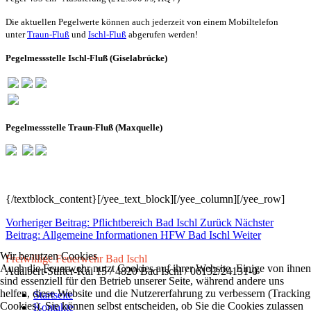
Die aktuellen Pegelwerte können auch jederzeit von einem Mobiltelefon
unter
Traun-Fluß
und
Ischl-Fluß
abgerufen werden!
Pegelmessstelle Ischl-Fluß (Giselabrücke
)
Pegelmessstelle Traun-Fluß (Maxquelle)
{/textblock_content}[/yee_text_block][/yee_column][/yee_row]
Vorheriger Beitrag: Pflichtbereich Bad Ischl
Zurück
Nächster
Beitrag: Allgemeine Informationen HFW Bad Ischl
Weiter
Wir benutzen Cookies
Freiwillige Feuerwehr Bad Ischl
Auch die Feuerwehr nutzt Cookies auf ihrer Website. Einige von ihnen
Adalbert-Stifter-Kai 15 / 4820 Bad Ischl / 06132/24131-0
sind essenziell für den Betrieb unserer Seite, während andere uns
helfen, diese Website und die Nutzererfahrung zu verbessern (Tracking
Startseite
Cookies). Sie können selbst entscheiden, ob Sie die Cookies zulassen
Kontakte