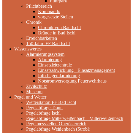
Fuhrpark
Pflichtbereich
Kommando
vorgesetzte Stellen
Chronik
Chronik von Bad Ischl
Brände in Bad Ischl
Erreichbarkeiten
150 Jahre FF Bad Ischl
Wissenswertes
Alarmierungssystem
Alarmierung
Einsatzleitzentrale
Einsatzabwicklung - Einsatzmanagement
Info Pageralarmierung
Notstromversorgung Feuerwehrhaus
Zivilschutz
Museum
Pegel und Wetter
Wetterstation FF Bad Ischl
Pegelabfrage Traun
Pegelabfrage Ischl
Pegelabfrage Mitterweißenbach - Mitterweißenbach
Pegelmessstellen Oberösterreich
Pegelabfrage Weißenbach (Strobl)