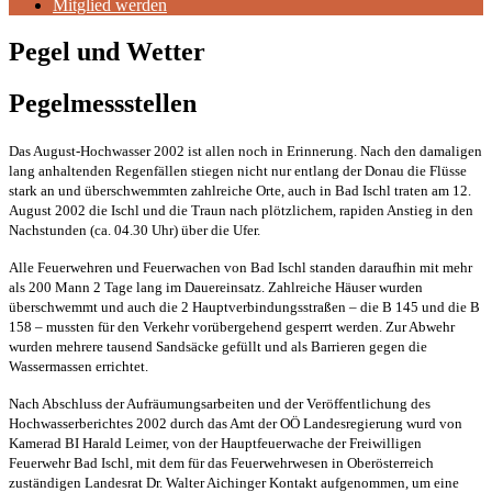
Mitglied werden
Pegel und Wetter
Pegelmessstellen
Das August-Hochwasser 2002 ist allen noch in Erinnerung. Nach den damaligen
lang anhaltenden Regenfällen stiegen nicht nur entlang der Donau die Flüsse
stark an und überschwemmten zahlreiche Orte, auch in Bad Ischl traten am 12.
August 2002 die Ischl und die Traun nach plötzlichem, rapiden Anstieg in den
Nachstunden (ca. 04.30 Uhr) über die Ufer.
Alle Feuerwehren und Feuerwachen von Bad Ischl standen daraufhin mit mehr
als 200 Mann 2 Tage lang im Dauereinsatz. Zahlreiche Häuser wurden
überschwemmt und auch die 2 Hauptverbindungsstraßen – die B 145 und die B
158 – mussten für den Verkehr vorübergehend gesperrt werden. Zur Abwehr
wurden mehrere tausend Sandsäcke gefüllt und als Barrieren gegen die
Wassermassen errichtet.
Nach Abschluss der Aufräumungsarbeiten und der Veröffentlichung des
Hochwasserberichtes 2002 durch das Amt der OÖ Landesregierung wurd von
Kamerad BI Harald Leimer, von der Hauptfeuerwache der Freiwilligen
Feuerwehr Bad Ischl, mit dem für das Feuerwehrwesen in Oberösterreich
zuständigen Landesrat Dr. Walter Aichinger Kontakt aufgenommen, um eine