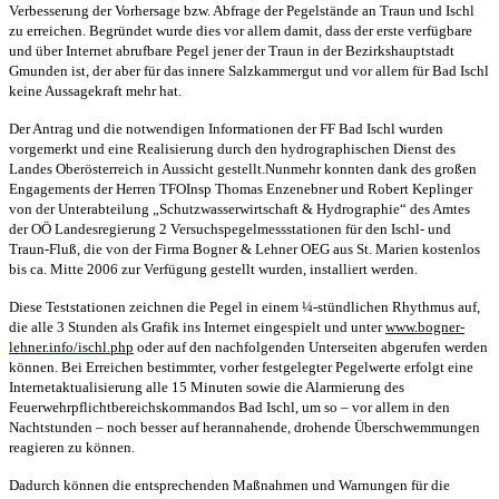
Verbesserung der Vorhersage bzw. Abfrage der Pegelstände an Traun und Ischl
zu erreichen. Begründet wurde dies vor allem damit, dass der erste verfügbare
und über Internet abrufbare Pegel jener der Traun in der Bezirkshauptstadt
Gmunden ist, der aber für das innere Salzkammergut und vor allem für Bad Ischl
keine Aussagekraft mehr hat.
Der Antrag und die notwendigen Informationen der
FF Bad Ischl
wurden
vorgemerkt und eine Realisierung durch den hydrographischen Dienst des
Landes Oberösterreich in Aussicht gestellt.
Nunmehr konnten dank des großen
Engagements der Herren TFOInsp Thomas Enzenebner und Robert Keplinger
von der Unterabteilung „Schutzwasserwirtschaft & Hydrographie“ des Amtes
der OÖ Landesregierung 2 Versuchspegelmessstationen für den Ischl- und
Traun-Fluß, die von der Firma Bogner & Lehner OEG aus St. Marien kostenlos
bis ca. Mitte 2006 zur Verfügung gestellt wurden, installiert werden.
Diese Teststationen zeichnen die Pegel in einem ¼-stündlichen Rhythmus auf,
die alle 3 Stunden als Grafik ins Internet eingespielt und unter
www.bogner-
lehner.info/ischl.php
oder auf den nachfolgenden Unterseiten abgerufen werden
können. Bei Erreichen bestimmter, vorher festgelegter Pegelwerte erfolgt eine
Internetaktualisierung alle 15 Minuten sowie die Alarmierung des
Feuerwehrpflichtbereichskommandos Bad Ischl, um so – vor allem in den
Nachtstunden – noch besser auf herannahende, drohende Überschwemmungen
reagieren zu können.
Dadurch können die entsprechenden Maßnahmen und Warnungen für die