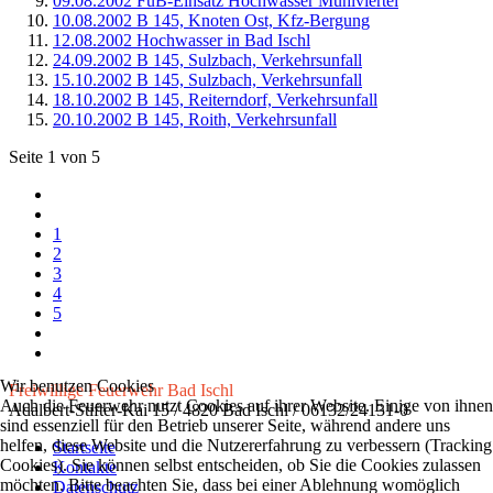
09.08.2002 FuB-Einsatz Hochwasser Mühlviertel
10.08.2002 B 145, Knoten Ost, Kfz-Bergung
12.08.2002 Hochwasser in Bad Ischl
24.09.2002 B 145, Sulzbach, Verkehrsunfall
15.10.2002 B 145, Sulzbach, Verkehrsunfall
18.10.2002 B 145, Reiterndorf, Verkehrsunfall
20.10.2002 B 145, Roith, Verkehrsunfall
Seite 1 von 5
1
2
3
4
5
Wir benutzen Cookies
Freiwillige Feuerwehr Bad Ischl
Auch die Feuerwehr nutzt Cookies auf ihrer Website. Einige von ihnen
Adalbert-Stifter-Kai 15 / 4820 Bad Ischl / 06132/24131-0
sind essenziell für den Betrieb unserer Seite, während andere uns
helfen, diese Website und die Nutzererfahrung zu verbessern (Tracking
Startseite
Cookies). Sie können selbst entscheiden, ob Sie die Cookies zulassen
Kontakte
möchten. Bitte beachten Sie, dass bei einer Ablehnung womöglich
Datenschutz