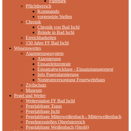
Fuhrpark
Pflichtbereich
Kommando
vorgesetzte Stellen
Chronik
Chronik von Bad Ischl
Brände in Bad Ischl
Erreichbarkeiten
150 Jahre FF Bad Ischl
Wissenswertes
Alarmierungssystem
Alarmierung
Einsatzleitzentrale
Einsatzabwicklung - Einsatzmanagement
Info Pageralarmierung
Notstromversorgung Feuerwehrhaus
Zivilschutz
Museum
Pegel und Wetter
Wetterstation FF Bad Ischl
Pegelabfrage Traun
Pegelabfrage Ischl
Pegelabfrage Mitterweißenbach - Mitterweißenbach
Pegelmessstellen Oberösterreich
Pegelabfrage Weißenbach (Strobl)