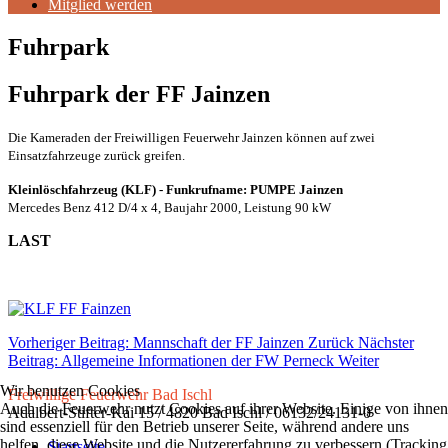
Mitglied werden
Fuhrpark
Fuhrpark der FF Jainzen
Die Kameraden der Freiwilligen Feuerwehr Jainzen können auf zwei
Einsatzfahrzeuge zurück greifen.
Kleinlöschfahrzeug (KLF) - Funkrufname: PUMPE Jainzen
Mercedes Benz 412 D/4 x 4, Baujahr 2000, Leistung 90 kW
LAST
Vorheriger Beitrag: Mannschaft der FF Jainzen
Zurück
Nächster
Beitrag: Allgemeine Informationen der FW Perneck
Weiter
Wir benutzen Cookies
Freiwillige Feuerwehr Bad Ischl
Auch die Feuerwehr nutzt Cookies auf ihrer Website. Einige von ihnen
Adalbert-Stifter-Kai 15 / 4820 Bad Ischl / 06132/24131-0
sind essenziell für den Betrieb unserer Seite, während andere uns
helfen, diese Website und die Nutzererfahrung zu verbessern (Tracking
Startseite