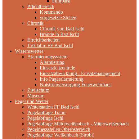
Fuhrpark
Pflichtbereich
Kommando
vorgesetzte Stellen
Chronik
Chronik von Bad Ischl
Brände in Bad Ischl
Erreichbarkeiten
150 Jahre FF Bad Ischl
Wissenswertes
Alarmierungssystem
Alarmierung
Einsatzleitzentrale
Einsatzabwicklung - Einsatzmanagement
Info Pageralarmierung
Notstromversorgung Feuerwehrhaus
Zivilschutz
Museum
Pegel und Wetter
Wetterstation FF Bad Ischl
Pegelabfrage Traun
Pegelabfrage Ischl
Pegelabfrage Mitterweißenbach - Mitterweißenbach
Pegelmessstellen Oberösterreich
Pegelabfrage Weißenbach (Strobl)