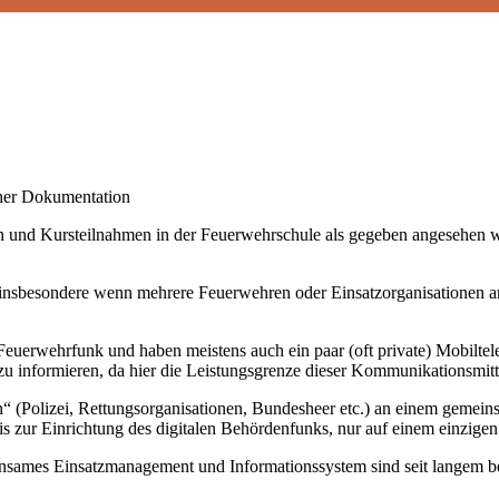
cher Dokumentation
n und Kursteilnahmen in der Feuerwehrschule als gegeben angesehen w
nsbesondere wenn mehrere Feuerwehren oder Einsatzorganisationen an ei
rwehrfunk und haben meistens auch ein paar (oft private) Mobiltelefo
 zu informieren, da hier die Leistungsgrenze dieser Kommunikationsmittel
“ (Polizei, Rettungsorganisationen, Bundesheer etc.) an einem gemeins
bis zur Einrichtung des digitalen Behördenfunks, nur auf einem einzig
einsames Einsatzmanagement und Informationssystem sind seit langem