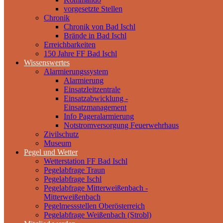
vorgesetzte Stellen
Chronik
Chronik von Bad Ischl
Brände in Bad Ischl
Erreichbarkeiten
150 Jahre FF Bad Ischl
Wissenswertes
Alarmierungssystem
Alarmierung
Einsatzleitzentrale
Einsatzabwicklung -
Einsatzmanagement
Info Pageralarmierung
Notstromversorgung Feuerwehrhaus
Zivilschutz
Museum
Pegel und Wetter
Wetterstation FF Bad Ischl
Pegelabfrage Traun
Pegelabfrage Ischl
Pegelabfrage Mitterweißenbach -
Mitterweißenbach
Pegelmessstellen Oberösterreich
Pegelabfrage Weißenbach (Strobl)