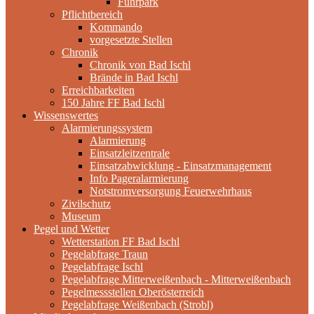
Fuhrpark
Pflichtbereich
Kommando
vorgesetzte Stellen
Chronik
Chronik von Bad Ischl
Brände in Bad Ischl
Erreichbarkeiten
150 Jahre FF Bad Ischl
Wissenswertes
Alarmierungssystem
Alarmierung
Einsatzleitzentrale
Einsatzabwicklung - Einsatzmanagement
Info Pageralarmierung
Notstromversorgung Feuerwehrhaus
Zivilschutz
Museum
Pegel und Wetter
Wetterstation FF Bad Ischl
Pegelabfrage Traun
Pegelabfrage Ischl
Pegelabfrage Mitterweißenbach - Mitterweißenbach
Pegelmessstellen Oberösterreich
Pegelabfrage Weißenbach (Strobl)