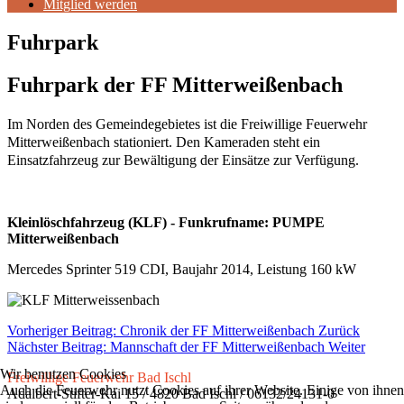
Mitglied werden
Fuhrpark
Fuhrpark der FF Mitterweißenbach
Im Norden des Gemeindegebietes ist die Freiwillige Feuerwehr
Mitterweißenbach stationiert. Den Kameraden steht ein
Einsatzfahrzeug zur Bewältigung der Einsätze zur Verfügung.
Kleinlöschfahrzeug (KLF) - Funkrufname: PUMPE
Mitterweißenbach
Mercedes Sprinter 519 CDI, Baujahr 2014, Leistung 160 kW
Vorheriger Beitrag: Chronik der FF Mitterweißenbach
Zurück
Nächster Beitrag: Mannschaft der FF Mitterweißenbach
Weiter
Wir benutzen Cookies
Freiwillige Feuerwehr Bad Ischl
Auch die Feuerwehr nutzt Cookies auf ihrer Website. Einige von ihnen
Adalbert-Stifter-Kai 15 / 4820 Bad Ischl / 06132/24131-0