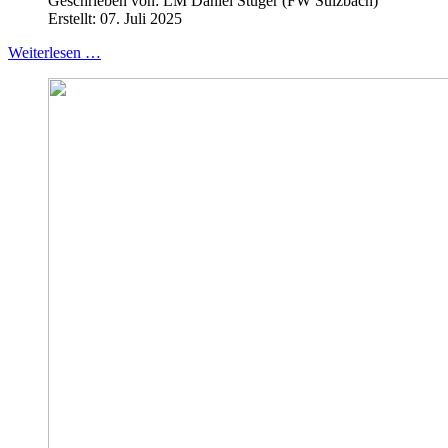
Geschrieben von:
LM Daniel Stüger (FW Sulzbach)
Erstellt: 07. Juli 2025
Weiterlesen …