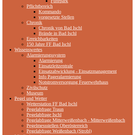
Fuhrpark
Pflichtbereich
Kommando
vorgesetzte Stellen
Chronik
Chronik von Bad Ischl
Brände in Bad Ischl
Erreichbarkeiten
150 Jahre FF Bad Ischl
Wissenswertes
Alarmierungssystem
Alarmierung
Einsatzleitzentrale
Einsatzabwicklung - Einsatzmanagement
Info Pageralarmierung
Notstromversorgung Feuerwehrhaus
Zivilschutz
Museum
Pegel und Wetter
Wetterstation FF Bad Ischl
Pegelabfrage Traun
Pegelabfrage Ischl
Pegelabfrage Mitterweißenbach - Mitterweißenbach
Pegelmessstellen Oberösterreich
Pegelabfrage Weißenbach (Strobl)