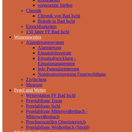
vorgesetzte Stellen
Chronik
Chronik von Bad Ischl
Brände in Bad Ischl
Erreichbarkeiten
150 Jahre FF Bad Ischl
Wissenswertes
Alarmierungssystem
Alarmierung
Einsatzleitzentrale
Einsatzabwicklung -
Einsatzmanagement
Info Pageralarmierung
Notstromversorgung Feuerwehrhaus
Zivilschutz
Museum
Pegel und Wetter
Wetterstation FF Bad Ischl
Pegelabfrage Traun
Pegelabfrage Ischl
Pegelabfrage Mitterweißenbach -
Mitterweißenbach
Pegelmessstellen Oberösterreich
Pegelabfrage Weißenbach (Strobl)