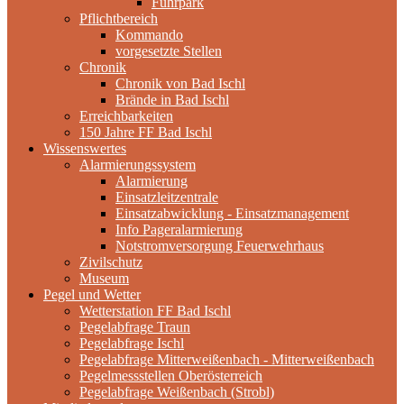
Fuhrpark
Pflichtbereich
Kommando
vorgesetzte Stellen
Chronik
Chronik von Bad Ischl
Brände in Bad Ischl
Erreichbarkeiten
150 Jahre FF Bad Ischl
Wissenswertes
Alarmierungssystem
Alarmierung
Einsatzleitzentrale
Einsatzabwicklung - Einsatzmanagement
Info Pageralarmierung
Notstromversorgung Feuerwehrhaus
Zivilschutz
Museum
Pegel und Wetter
Wetterstation FF Bad Ischl
Pegelabfrage Traun
Pegelabfrage Ischl
Pegelabfrage Mitterweißenbach - Mitterweißenbach
Pegelmessstellen Oberösterreich
Pegelabfrage Weißenbach (Strobl)