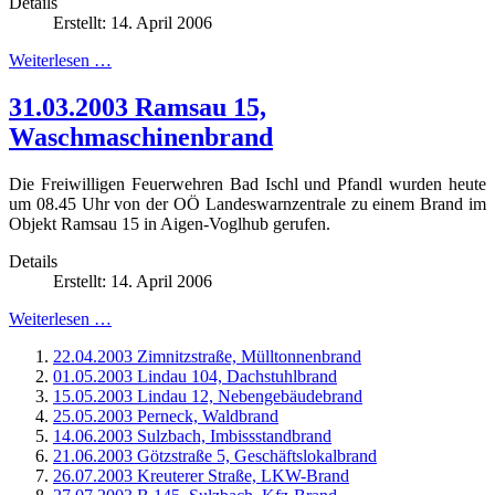
Details
Erstellt: 14. April 2006
Weiterlesen …
31.03.2003 Ramsau 15,
Waschmaschinenbrand
Die Freiwilligen Feuerwehren Bad Ischl und Pfandl wurden heute
um 08.45 Uhr von der OÖ Landeswarnzentrale zu einem Brand im
Objekt Ramsau 15 in Aigen-Voglhub gerufen.
Details
Erstellt: 14. April 2006
Weiterlesen …
22.04.2003 Zimnitzstraße, Mülltonnenbrand
01.05.2003 Lindau 104, Dachstuhlbrand
15.05.2003 Lindau 12, Nebengebäudebrand
25.05.2003 Perneck, Waldbrand
14.06.2003 Sulzbach, Imbissstandbrand
21.06.2003 Götzstraße 5, Geschäftslokalbrand
26.07.2003 Kreuterer Straße, LKW-Brand