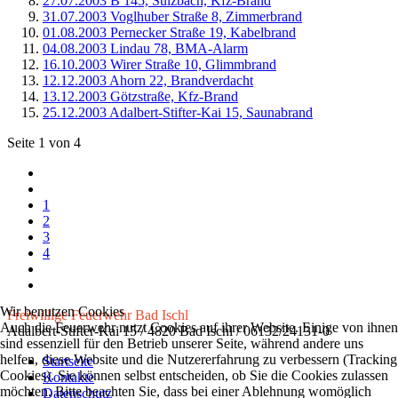
27.07.2003 B 145, Sulzbach, Kfz-Brand
31.07.2003 Voglhuber Straße 8, Zimmerbrand
01.08.2003 Pernecker Straße 19, Kabelbrand
04.08.2003 Lindau 78, BMA-Alarm
16.10.2003 Wirer Straße 10, Glimmbrand
12.12.2003 Ahorn 22, Brandverdacht
13.12.2003 Götzstraße, Kfz-Brand
25.12.2003 Adalbert-Stifter-Kai 15, Saunabrand
Seite 1 von 4
1
2
3
4
Wir benutzen Cookies
Freiwillige Feuerwehr Bad Ischl
Auch die Feuerwehr nutzt Cookies auf ihrer Website. Einige von ihnen
Adalbert-Stifter-Kai 15 / 4820 Bad Ischl / 06132/24131-0
sind essenziell für den Betrieb unserer Seite, während andere uns
helfen, diese Website und die Nutzererfahrung zu verbessern (Tracking
Startseite
Cookies). Sie können selbst entscheiden, ob Sie die Cookies zulassen
Kontakte
möchten. Bitte beachten Sie, dass bei einer Ablehnung womöglich
Datenschutz