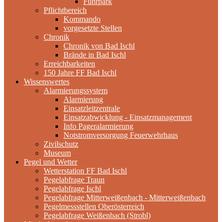
Fuhrpark
Pflichtbereich
Kommando
vorgesetzte Stellen
Chronik
Chronik von Bad Ischl
Brände in Bad Ischl
Erreichbarkeiten
150 Jahre FF Bad Ischl
Wissenswertes
Alarmierungssystem
Alarmierung
Einsatzleitzentrale
Einsatzabwicklung - Einsatzmanagement
Info Pageralarmierung
Notstromversorgung Feuerwehrhaus
Zivilschutz
Museum
Pegel und Wetter
Wetterstation FF Bad Ischl
Pegelabfrage Traun
Pegelabfrage Ischl
Pegelabfrage Mitterweißenbach - Mitterweißenbach
Pegelmessstellen Oberösterreich
Pegelabfrage Weißenbach (Strobl)