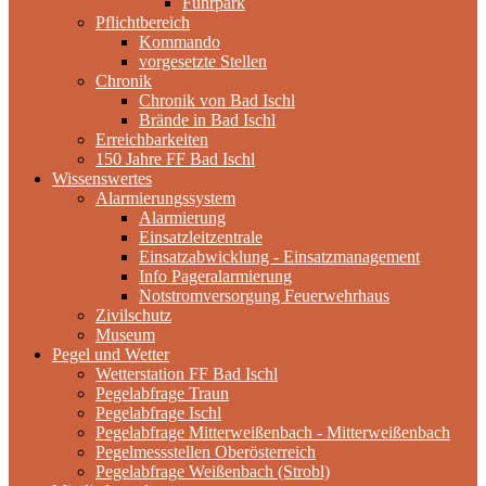
Fuhrpark
Pflichtbereich
Kommando
vorgesetzte Stellen
Chronik
Chronik von Bad Ischl
Brände in Bad Ischl
Erreichbarkeiten
150 Jahre FF Bad Ischl
Wissenswertes
Alarmierungssystem
Alarmierung
Einsatzleitzentrale
Einsatzabwicklung - Einsatzmanagement
Info Pageralarmierung
Notstromversorgung Feuerwehrhaus
Zivilschutz
Museum
Pegel und Wetter
Wetterstation FF Bad Ischl
Pegelabfrage Traun
Pegelabfrage Ischl
Pegelabfrage Mitterweißenbach - Mitterweißenbach
Pegelmessstellen Oberösterreich
Pegelabfrage Weißenbach (Strobl)