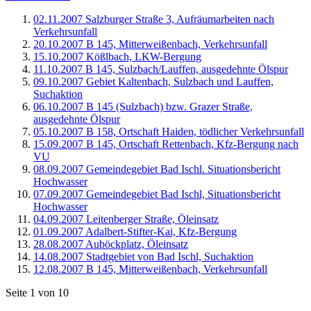
02.11.2007 Salzburger Straße 3, Aufräumarbeiten nach
Verkehrsunfall
20.10.2007 B 145, Mitterweißenbach, Verkehrsunfall
15.10.2007 Kößlbach, LKW-Bergung
11.10.2007 B 145, Sulzbach/Lauffen, ausgedehnte Ölspur
09.10.2007 Gebiet Kaltenbach, Sulzbach und Lauffen,
Suchaktion
06.10.2007 B 145 (Sulzbach) bzw. Grazer Straße,
ausgedehnte Ölspur
05.10.2007 B 158, Ortschaft Haiden, tödlicher Verkehrsunfall
15.09.2007 B 145, Ortschaft Rettenbach, Kfz-Bergung nach
VU
08.09.2007 Gemeindegebiet Bad Ischl. Situationsbericht
Hochwasser
07.09.2007 Gemeindegebiet Bad Ischl, Situationsbericht
Hochwasser
04.09.2007 Leitenberger Straße, Öleinsatz
01.09.2007 Adalbert-Stifter-Kai, Kfz-Bergung
28.08.2007 Auböckplatz, Öleinsatz
14.08.2007 Stadtgebiet von Bad Ischl, Suchaktion
12.08.2007 B 145, Mitterweißenbach, Verkehrsunfall
Seite 1 von 10