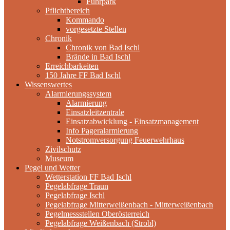
Fuhrpark
Pflichtbereich
Kommando
vorgesetzte Stellen
Chronik
Chronik von Bad Ischl
Brände in Bad Ischl
Erreichbarkeiten
150 Jahre FF Bad Ischl
Wissenswertes
Alarmierungssystem
Alarmierung
Einsatzleitzentrale
Einsatzabwicklung - Einsatzmanagement
Info Pageralarmierung
Notstromversorgung Feuerwehrhaus
Zivilschutz
Museum
Pegel und Wetter
Wetterstation FF Bad Ischl
Pegelabfrage Traun
Pegelabfrage Ischl
Pegelabfrage Mitterweißenbach - Mitterweißenbach
Pegelmessstellen Oberösterreich
Pegelabfrage Weißenbach (Strobl)