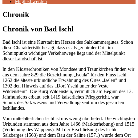
Mitglied werden
Chronik
Chronik von Bad Ischl
Bad Ischl ist eine Kurstadt im Herzen des Salzkammergutes, Schon
diese Charakteristik besagt, dass es als „zentraler Ort" im
Schnittpunkt wichtiger Verkehrswege liegt und der Mittelpunkt
dieser Landschaft ist.
In den Klosterchroniken von Mondsee und Traunkirchen finden wir
aus dem Jahre 829 die Bezeichnung „Iscula" für den Fluss Ischl,
1262 die älteste urkundliche Erwähnung des Ortes „Iselen" und
1392 den Hinweis auf das „Dorf Yschl unter der Veste
Wildenstein". Die Burg Wildenstein, vermutlich am Beginn des 13.
Jahrhunderts erbaut, seit 1419 kaiserliches Pfleggericht, war
Schutz des Salzwesens und Verwaltungszentrum des gesamten
Ischllandes.
Vom mittelalterlichen Ischl ist uns wenig überliefert. Die wichtigsten
Urkunden stammen aus dem Jahre 1466 (Markterhebung) und 1515
(Verleihung des Wappens). Mit der Erschließung des Ischler
Salzberges (1563) und dem Bau der Saline (1571) wurde dem Ort