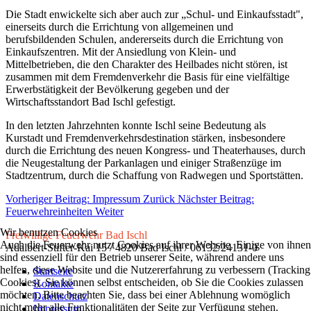
Die Stadt enwickelte sich aber auch zur „Schul- und Einkaufsstadt",
einerseits durch die Errichtung von allgemeinen und
berufsbildenden Schulen, andererseits durch die Errichtung von
Einkaufszentren. Mit der Ansiedlung von Klein- und
Mittelbetrieben, die den Charakter des Heilbades nicht stören, ist
zusammen mit dem Fremdenverkehr die Basis für eine vielfältige
Erwerbstätigkeit der Bevölkerung gegeben und der
Wirtschaftsstandort Bad Ischl gefestigt.
In den letzten Jahrzehnten konnte Ischl seine Bedeutung als
Kurstadt und Fremdenverkehrsdestination stärken, insbesondere
durch die Errichtung des neuen Kongress- und Theaterhauses, durch
die Neugestaltung der Parkanlagen und einiger Straßenzüge im
Stadtzentrum, durch die Schaffung von Radwegen und Sportstätten.
Vorheriger Beitrag: Impressum
Zurück
Nächster Beitrag:
Feuerwehreinheiten
Weiter
Wir benutzen Cookies
Freiwillige Feuerwehr Bad Ischl
Auch die Feuerwehr nutzt Cookies auf ihrer Website. Einige von ihnen
Adalbert-Stifter-Kai 15 / 4820 Bad Ischl / 06132/24131-0
sind essenziell für den Betrieb unserer Seite, während andere uns
helfen, diese Website und die Nutzererfahrung zu verbessern (Tracking
Startseite
Cookies). Sie können selbst entscheiden, ob Sie die Cookies zulassen
Kontakte
möchten. Bitte beachten Sie, dass bei einer Ablehnung womöglich
Datenschutz
nicht mehr alle Funktionalitäten der Seite zur Verfügung stehen.
Impressum