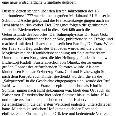
eine neue wirtschaftliche Grundlage gegeben.
Düstere Zeiten standen über den letzten Jahrzehnten des 18.
Jahrhunderts: 1777 wurden beim großen Marktbrand 31 Häuser in
Schutt und Asche gelegt und die Franzosenkriege gingen auch an
Ischl nicht spurlos vorbei. Der Kriegsnot folgten die geruhsamen
Jahre des Biedermeiers und in diese Zeit fällt auch die
Geburtsstunde des Kurortes. Der Salinenphysikus Dr. Josef Götz
erkannte die Heilkraft der Ischler Sole, publizierte seine Erfolge und
machte damit den Leibarzt der kaiserlichen Familie, Dr. Franz Wirer,
der 1823 zum Begründer des Heilbades wurde, auf die vielen
Möglichkeiten der Krankheitsbehandlung mit Sole aufmerksam.
Unter den ersten Kurgästen, die hier Heilung gefunden hatten, war
Erzherzog Rudolf, Fürsterzbischof von Olmütz, der zu einem
großen Gönner des aufstrebenden Kurortes wurde. Als dem
kinderlosen Ehepaar Erzherzog Franz Carl und Erzherzogin Sophie
nach dem Kurgebrauch Kinder geschenkt wurden, die als die
„Salzprinzen" in die Geschichte eingegangen sind, wurde der Ruf
Ischls weithin bekannt. Franz Joseph I., der schon als Kind im
Sommer immer nach Ischl gekommen war, blieb dem Ort auch als
Kaiser treu. Er verbrachte hier jeden Sommer bis zum Jahre 1914
und reiste erst im Juli ab, nachdem er in der Kaiservilla die
Kriegserklärung, die den ersten Weltkrieg einleitete, unterschrieben
hatte. Mit dem kaiserlichen Hof kamen auch der Hochadel,
einflussreiche Finanziers, hohe Offiziere und bedeutende Vertreter