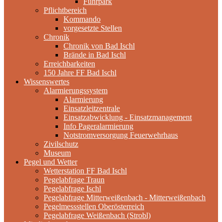
Fuhrpark
Pflichtbereich
Kommando
vorgesetzte Stellen
Chronik
Chronik von Bad Ischl
Brände in Bad Ischl
Erreichbarkeiten
150 Jahre FF Bad Ischl
Wissenswertes
Alarmierungssystem
Alarmierung
Einsatzleitzentrale
Einsatzabwicklung - Einsatzmanagement
Info Pageralarmierung
Notstromversorgung Feuerwehrhaus
Zivilschutz
Museum
Pegel und Wetter
Wetterstation FF Bad Ischl
Pegelabfrage Traun
Pegelabfrage Ischl
Pegelabfrage Mitterweißenbach - Mitterweißenbach
Pegelmessstellen Oberösterreich
Pegelabfrage Weißenbach (Strobl)