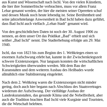
aus Kunst und Wissenschaft nach Ischl. Von den vielen Künstlern,
die hier ihre Sommerfrische verbrachten, muss vor allem Franz
Lehar genannt werden, der hier die meisten seiner Operetten schuf
und dessen Musik noch heute lebendig ist. Seine Berühmtheit und
seine jahrzehntelange Anwesenheit in Bad Ischl haben dazu geführt,
dass Bad Ischl auch vielfach „Lehar-Stadt" genannt wird.
Von den geschichtlichen Daten ist noch der 30. August 1906 zu
nennen, an dem unser Ort das Prädikat „Bad" erhielt und sich
seither „Bad Ischl" nennt. Die Stadterhebung erfolgte am 29. Mai
1940.
Ischl, das von 1823 bis zum Beginn des 1. Weltkrieges einen so
enormen Aufschwung erlebt hat, kannte in der Zwischenkriegszeit
schwere Existenzsorgen. Nur langsam konnten die wirtschaftlichen
Schwierigkeiten überwunden werden. Mit dem Bau der
Kuranstalten und dem weiteren Ausbau des Heilbades wurde
allmählich eine Stabilisierung eingeleitet.
Nach dem 2. Weltkrieg waren die Existenzsorgen nicht minder
gering, doch auch hier begann nach Abschluss des Staatsvertrages
wiederum der Aufschwung. Der vielfältige Ausbau der
Landeskuranstalten, das gesunde Klima und die Nebelfreiheit, aber
auch die Tradition brachten Bad Ischl viele Kurgäste und Touristen,
die die Wirtschaft belebten.