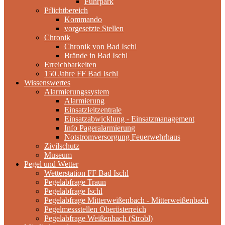
Fuhrpark
Pflichtbereich
Kommando
vorgesetzte Stellen
Chronik
Chronik von Bad Ischl
Brände in Bad Ischl
Erreichbarkeiten
150 Jahre FF Bad Ischl
Wissenswertes
Alarmierungssystem
Alarmierung
Einsatzleitzentrale
Einsatzabwicklung - Einsatzmanagement
Info Pageralarmierung
Notstromversorgung Feuerwehrhaus
Zivilschutz
Museum
Pegel und Wetter
Wetterstation FF Bad Ischl
Pegelabfrage Traun
Pegelabfrage Ischl
Pegelabfrage Mitterweißenbach - Mitterweißenbach
Pegelmessstellen Oberösterreich
Pegelabfrage Weißenbach (Strobl)