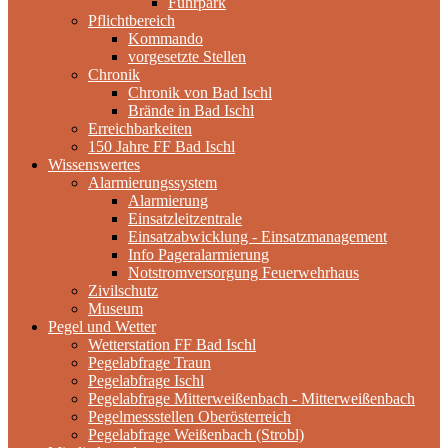
Fuhrpark
Pflichtbereich
Kommando
vorgesetzte Stellen
Chronik
Chronik von Bad Ischl
Brände in Bad Ischl
Erreichbarkeiten
150 Jahre FF Bad Ischl
Wissenswertes
Alarmierungssystem
Alarmierung
Einsatzleitzentrale
Einsatzabwicklung - Einsatzmanagement
Info Pageralarmierung
Notstromversorgung Feuerwehrhaus
Zivilschutz
Museum
Pegel und Wetter
Wetterstation FF Bad Ischl
Pegelabfrage Traun
Pegelabfrage Ischl
Pegelabfrage Mitterweißenbach - Mitterweißenbach
Pegelmessstellen Oberösterreich
Pegelabfrage Weißenbach (Strobl)