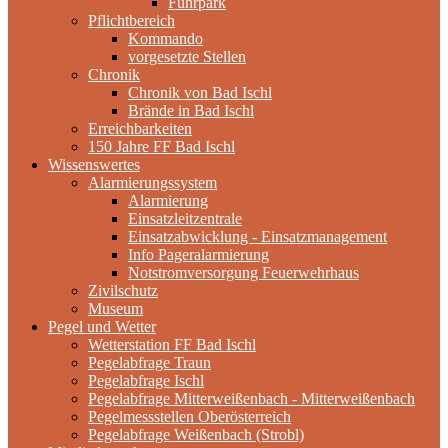
Fuhrpark
Pflichtbereich
Kommando
vorgesetzte Stellen
Chronik
Chronik von Bad Ischl
Brände in Bad Ischl
Erreichbarkeiten
150 Jahre FF Bad Ischl
Wissenswertes
Alarmierungssystem
Alarmierung
Einsatzleitzentrale
Einsatzabwicklung - Einsatzmanagement
Info Pageralarmierung
Notstromversorgung Feuerwehrhaus
Zivilschutz
Museum
Pegel und Wetter
Wetterstation FF Bad Ischl
Pegelabfrage Traun
Pegelabfrage Ischl
Pegelabfrage Mitterweißenbach - Mitterweißenbach
Pegelmessstellen Oberösterreich
Pegelabfrage Weißenbach (Strobl)