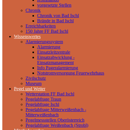
vorgesetzte Stellen
Chronik
Chronik von Bad Ischl
Brände in Bad Ischl
Erreichbarkeiten
150 Jahre FF Bad Ischl
Wissenswertes
Alarmierungssystem
Alarmierung
Einsatzleitzentrale
Einsatzabwicklung -
Einsatzmanagement
Info Pageralarmierung
Notstromversorgung Feuerwehrhaus
Zivilschutz
Museum
Pegel und Wetter
Wetterstation FF Bad Ischl
Pegelabfrage Traun
Pegelabfrage Ischl
Pegelabfrage Mitterweißenbach -
Mitterweißenbach
Pegelmessstellen Oberösterreich
Pegelabfrage Weißenbach (Strobl)