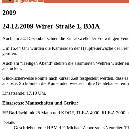
Mitglied werden
2009
24.12.2009 Wirer Straße 1, BMA
Auch am 24. Dezember schien die Einsatzwelle der Freiwilligen Feue
Um 16.44 Uhr wurden die Kameraden der Hauptfeuerwache der Freiwi
gerufen.
Auch am "Heiligen Abend" stellten die alarmierten Wehren wieder ein
ausrücken.
Glücklicherweise konnte nach kurzer Zeit festgestellt werden, dass 
auslöste. So konnten die Kameraden wieder in ihre Gerätehäuser einr
Einsatzende: 17.10 Uhr.
Eingesetzte Mannschaften und Geräte:
FF Bad Ischl
mit 25 Mann und KDOF, TLF-A 4000, RLF-A 2000 
Details
Geschrieben von:
HBM d.F. Michael Zeppezauer-Neureiter (FF