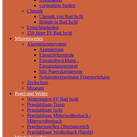
vorgesetzte Stellen
Chronik
Chronik von Bad Ischl
Brände in Bad Ischl
Erreichbarkeiten
150 Jahre FF Bad Ischl
Wissenswertes
Alarmierungssystem
Alarmierung
Einsatzleitzentrale
Einsatzabwicklung -
Einsatzmanagement
Info Pageralarmierung
Notstromversorgung Feuerwehrhaus
Zivilschutz
Museum
Pegel und Wetter
Wetterstation FF Bad Ischl
Pegelabfrage Traun
Pegelabfrage Ischl
Pegelabfrage Mitterweißenbach -
Mitterweißenbach
Pegelmessstellen Oberösterreich
Pegelabfrage Weißenbach (Strobl)