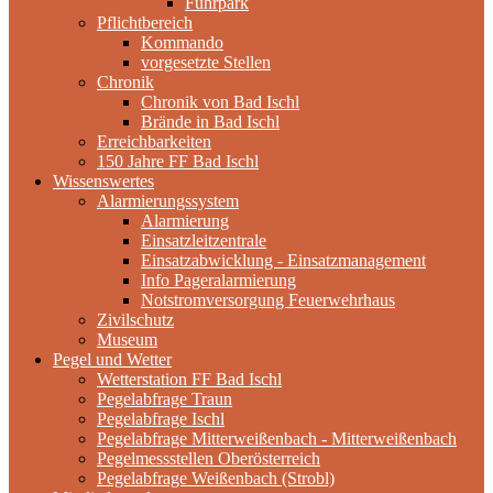
Fuhrpark
Pflichtbereich
Kommando
vorgesetzte Stellen
Chronik
Chronik von Bad Ischl
Brände in Bad Ischl
Erreichbarkeiten
150 Jahre FF Bad Ischl
Wissenswertes
Alarmierungssystem
Alarmierung
Einsatzleitzentrale
Einsatzabwicklung - Einsatzmanagement
Info Pageralarmierung
Notstromversorgung Feuerwehrhaus
Zivilschutz
Museum
Pegel und Wetter
Wetterstation FF Bad Ischl
Pegelabfrage Traun
Pegelabfrage Ischl
Pegelabfrage Mitterweißenbach - Mitterweißenbach
Pegelmessstellen Oberösterreich
Pegelabfrage Weißenbach (Strobl)