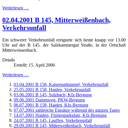
Weiterlesen …
02.04.2001 B 145, Mitterweißenbach,
Verkehrsunfall
Ein schwerer Verkehrsunfall ereignete sich heute knapp vor 13.00
Uhr auf der B 145, der Salzkammergut Straße, in der Ortschaft
Mitterweissenbach.
Details
Erstellt: 15. April 2006
Weiterlesen …
03.04.2001 B 158, Kaiserparktunnel, Verkehrsunfall
25.05.2001 B 158, Haiden, Verkehrsunfall
03.06.2001 B 145, Sulzbach, Kfz-Bergung
09.06.2001 Dammweg, PKW-Bergung
06.07.2001 B 158, Haiden, Kfz-Bergung
07.07.2001 zahlreiche Einsätze während des ganzen Tages
14.07.2001 Haiden, Firmenparkplatz, Kfz-Bergung
24.07.2001 B 145, Lauffen, Verkehrsunfall
29.09.2001 B 145, Mitterweißenbach, Verkehrsunfall