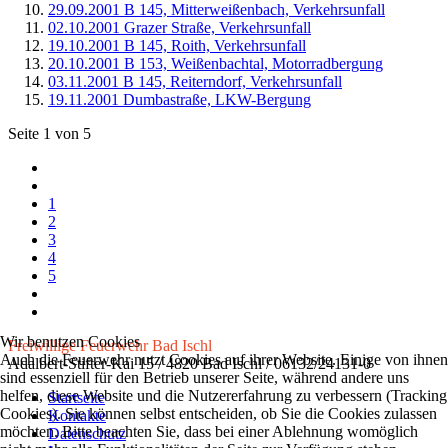
29.09.2001 B 145, Mitterweißenbach, Verkehrsunfall
02.10.2001 Grazer Straße, Verkehrsunfall
19.10.2001 B 145, Roith, Verkehrsunfall
20.10.2001 B 153, Weißenbachtal, Motorradbergung
03.11.2001 B 145, Reiterndorf, Verkehrsunfall
19.11.2001 Dumbastraße, LKW-Bergung
Seite 1 von 5
1
2
3
4
5
Wir benutzen Cookies
Freiwillige Feuerwehr Bad Ischl
Auch die Feuerwehr nutzt Cookies auf ihrer Website. Einige von ihnen
Adalbert-Stifter-Kai 15 / 4820 Bad Ischl / 06132/24131-0
sind essenziell für den Betrieb unserer Seite, während andere uns
helfen, diese Website und die Nutzererfahrung zu verbessern (Tracking
Startseite
Cookies). Sie können selbst entscheiden, ob Sie die Cookies zulassen
Kontakte
möchten. Bitte beachten Sie, dass bei einer Ablehnung womöglich
Datenschutz