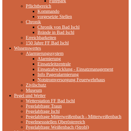
Fuhrpark
Pflichtbereich
Kommando
vorgesetzte Stellen
Chronik
Chronik von Bad Ischl
Brände in Bad Ischl
Erreichbarkeiten
150 Jahre FF Bad Ischl
Wissenswertes
Alarmierungssystem
Alarmierung
Einsatzleitzentrale
Einsatzabwicklung - Einsatzmanagement
Info Pageralarmierung
Notstromversorgung Feuerwehrhaus
Zivilschutz
Museum
Pegel und Wetter
Wetterstation FF Bad Ischl
Pegelabfrage Traun
Pegelabfrage Ischl
Pegelabfrage Mitterweißenbach - Mitterweißenbach
Pegelmessstellen Oberösterreich
Pegelabfrage Weißenbach (Strobl)