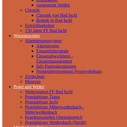
vorgesetzte Stellen
Chronik
Chronik von Bad Ischl
Brände in Bad Ischl
Erreichbarkeiten
150 Jahre FF Bad Ischl
Wissenswertes
Alarmierungssystem
Alarmierung
Einsatzleitzentrale
Einsatzabwicklung -
Einsatzmanagement
Info Pageralarmierung
Notstromversorgung Feuerwehrhaus
Zivilschutz
Museum
Pegel und Wetter
Wetterstation FF Bad Ischl
Pegelabfrage Traun
Pegelabfrage Ischl
Pegelabfrage Mitterweißenbach -
Mitterweißenbach
Pegelmessstellen Oberösterreich
Pegelabfrage Weißenbach (Strobl)