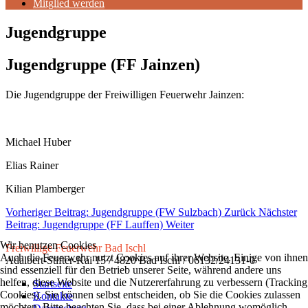
Mitglied werden
Jugendgruppe
Jugendgruppe (FF Jainzen)
Die Jugendgruppe der Freiwilligen Feuerwehr Jainzen:
Michael Huber
Elias Rainer
Kilian Plamberger
Vorheriger Beitrag: Jugendgruppe (FW Sulzbach)
Zurück
Nächster
Beitrag: Jugendgruppe (FF Lauffen)
Weiter
Wir benutzen Cookies
Freiwillige Feuerwehr Bad Ischl
Auch die Feuerwehr nutzt Cookies auf ihrer Website. Einige von ihnen
Adalbert-Stifter-Kai 15 / 4820 Bad Ischl / 06132/24131-0
sind essenziell für den Betrieb unserer Seite, während andere uns
helfen, diese Website und die Nutzererfahrung zu verbessern (Tracking
Startseite
Cookies). Sie können selbst entscheiden, ob Sie die Cookies zulassen
Kontakte
möchten. Bitte beachten Sie, dass bei einer Ablehnung womöglich