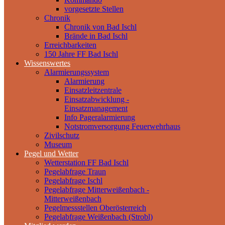
vorgesetzte Stellen
Chronik
Chronik von Bad Ischl
Brände in Bad Ischl
Erreichbarkeiten
150 Jahre FF Bad Ischl
Wissenswertes
Alarmierungssystem
Alarmierung
Einsatzleitzentrale
Einsatzabwicklung -
Einsatzmanagement
Info Pageralarmierung
Notstromversorgung Feuerwehrhaus
Zivilschutz
Museum
Pegel und Wetter
Wetterstation FF Bad Ischl
Pegelabfrage Traun
Pegelabfrage Ischl
Pegelabfrage Mitterweißenbach -
Mitterweißenbach
Pegelmessstellen Oberösterreich
Pegelabfrage Weißenbach (Strobl)