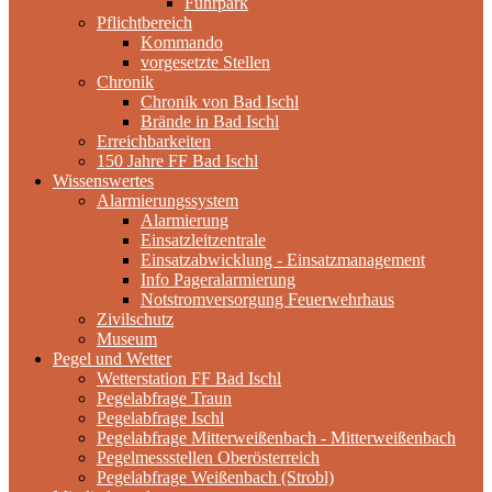
Fuhrpark
Pflichtbereich
Kommando
vorgesetzte Stellen
Chronik
Chronik von Bad Ischl
Brände in Bad Ischl
Erreichbarkeiten
150 Jahre FF Bad Ischl
Wissenswertes
Alarmierungssystem
Alarmierung
Einsatzleitzentrale
Einsatzabwicklung - Einsatzmanagement
Info Pageralarmierung
Notstromversorgung Feuerwehrhaus
Zivilschutz
Museum
Pegel und Wetter
Wetterstation FF Bad Ischl
Pegelabfrage Traun
Pegelabfrage Ischl
Pegelabfrage Mitterweißenbach - Mitterweißenbach
Pegelmessstellen Oberösterreich
Pegelabfrage Weißenbach (Strobl)