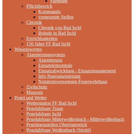
Fuhrpark
Pflichtbereich
Kommando
vorgesetzte Stellen
Chronik
Chronik von Bad Ischl
Brände in Bad Ischl
Erreichbarkeiten
150 Jahre FF Bad Ischl
Wissenswertes
Alarmierungssystem
Alarmierung
Einsatzleitzentrale
Einsatzabwicklung - Einsatzmanagement
Info Pageralarmierung
Notstromversorgung Feuerwehrhaus
Zivilschutz
Museum
Pegel und Wetter
Wetterstation FF Bad Ischl
Pegelabfrage Traun
Pegelabfrage Ischl
Pegelabfrage Mitterweißenbach - Mitterweißenbach
Pegelmessstellen Oberösterreich
Pegelabfrage Weißenbach (Strobl)