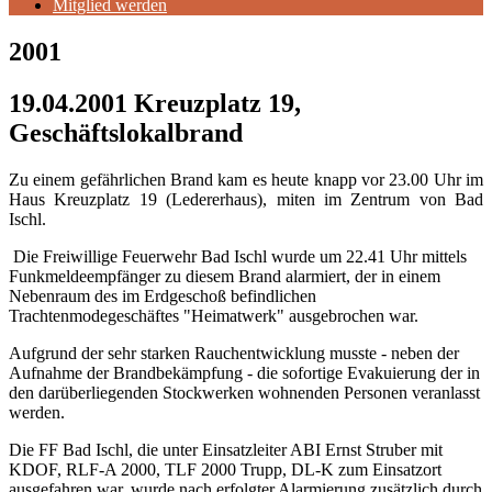
Mitglied werden
2001
19.04.2001 Kreuzplatz 19,
Geschäftslokalbrand
Zu einem gefährlichen Brand kam es heute knapp vor 23.00 Uhr im
Haus Kreuzplatz 19 (Ledererhaus), miten im Zentrum von Bad
Ischl.
Die Freiwillige Feuerwehr Bad Ischl wurde um 22.41 Uhr mittels
Funkmeldeempfänger zu diesem Brand alarmiert, der in einem
Nebenraum des im Erdgeschoß befindlichen
Trachtenmodegeschäftes "Heimatwerk" ausgebrochen war.
Aufgrund der sehr starken Rauchentwicklung musste - neben der
Aufnahme der Brandbekämpfung - die sofortige Evakuierung der in
den darüberliegenden Stockwerken wohnenden Personen veranlasst
werden.
Die FF Bad Ischl, die unter Einsatzleiter ABI Ernst Struber mit
KDOF, RLF-A 2000, TLF 2000 Trupp, DL-K zum Einsatzort
ausgefahren war, wurde nach erfolgter Alarmierung zusätzlich durch