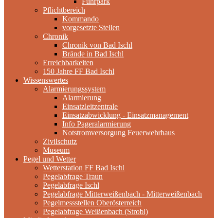
Fuhrpark
Pflichtbereich
Kommando
vorgesetzte Stellen
Chronik
Chronik von Bad Ischl
Brände in Bad Ischl
Erreichbarkeiten
150 Jahre FF Bad Ischl
Wissenswertes
Alarmierungssystem
Alarmierung
Einsatzleitzentrale
Einsatzabwicklung - Einsatzmanagement
Info Pageralarmierung
Notstromversorgung Feuerwehrhaus
Zivilschutz
Museum
Pegel und Wetter
Wetterstation FF Bad Ischl
Pegelabfrage Traun
Pegelabfrage Ischl
Pegelabfrage Mitterweißenbach - Mitterweißenbach
Pegelmessstellen Oberösterreich
Pegelabfrage Weißenbach (Strobl)