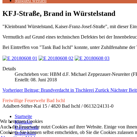
Mitglied werden
KFJ-Straße, Brand in Würstelstand
"Kleinbrand Würstelstand, Kaiser-Franz-Josef-Straße", mit dieser 
Vermutlich auf Grund eines technischen Defektes bei der Innenbeleu
Bei Eintreffen von "Tank Bad Ischl" konnte, unter Zuhilfenahme der
Details
Geschrieben von:
HBM d.F. Michael Zeppezauer-Neureiter (FF
Erstellt: 08. Juni 2018
Vorheriger Beitrag: Brandverdacht in Tischlerei
Zurück
Nächster Bei
Freiwillige Feuerwehr Bad Ischl
Adalbert-Stifter-Kai 15 / 4820 Bad Ischl / 06132/24131-0
Startseite
Wir benutzen Cookies
Kontakte
Auch die Feuerwehr nutzt Cookies auf ihrer Website. Einige von ihnen 
Datenschutz
Cookies). Sie können selbst entscheiden, ob Sie die Cookies zulassen 
Impressum