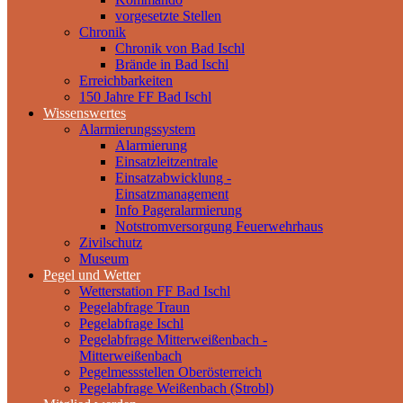
vorgesetzte Stellen
Chronik
Chronik von Bad Ischl
Brände in Bad Ischl
Erreichbarkeiten
150 Jahre FF Bad Ischl
Wissenswertes
Alarmierungssystem
Alarmierung
Einsatzleitzentrale
Einsatzabwicklung -
Einsatzmanagement
Info Pageralarmierung
Notstromversorgung Feuerwehrhaus
Zivilschutz
Museum
Pegel und Wetter
Wetterstation FF Bad Ischl
Pegelabfrage Traun
Pegelabfrage Ischl
Pegelabfrage Mitterweißenbach -
Mitterweißenbach
Pegelmessstellen Oberösterreich
Pegelabfrage Weißenbach (Strobl)