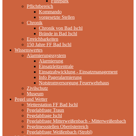
Fuhrpark
Pflichtbereich
Kommando
vorgesetzte Stellen
Chronik
Chronik von Bad Ischl
Brände in Bad Ischl
Erreichbarkeiten
150 Jahre FF Bad Ischl
Wissenswertes
Alarmierungssystem
Alarmierung
Einsatzleitzentrale
Einsatzabwicklung - Einsatzmanagement
Info Pageralarmierung
Notstromversorgung Feuerwehrhaus
Zivilschutz
Museum
Pegel und Wetter
Wetterstation FF Bad Ischl
Pegelabfrage Traun
Pegelabfrage Ischl
Pegelabfrage Mitterweißenbach - Mitterweißenbach
Pegelmessstellen Oberösterreich
Pegelabfrage Weißenbach (Strobl)