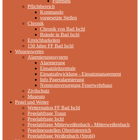
Fuhrpark
Pflichtbereich
Kommando
vorgesetzte Stellen
Chronik
Chronik von Bad Ischl
Brände in Bad Ischl
Erreichbarkeiten
150 Jahre FF Bad Ischl
Wissenswertes
Alarmierungssystem
Alarmierung
Einsatzleitzentrale
Einsatzabwicklung - Einsatzmanagement
Info Pageralarmierung
Notstromversorgung Feuerwehrhaus
Zivilschutz
Museum
Pegel und Wetter
Wetterstation FF Bad Ischl
Pegelabfrage Traun
Pegelabfrage Ischl
Pegelabfrage Mitterweißenbach - Mitterweißenbach
Pegelmessstellen Oberösterreich
Pegelabfrage Weißenbach (Strobl)