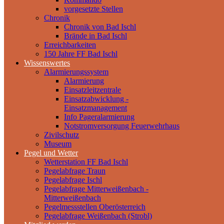
vorgesetzte Stellen
Chronik
Chronik von Bad Ischl
Brände in Bad Ischl
Erreichbarkeiten
150 Jahre FF Bad Ischl
Wissenswertes
Alarmierungssystem
Alarmierung
Einsatzleitzentrale
Einsatzabwicklung -
Einsatzmanagement
Info Pageralarmierung
Notstromversorgung Feuerwehrhaus
Zivilschutz
Museum
Pegel und Wetter
Wetterstation FF Bad Ischl
Pegelabfrage Traun
Pegelabfrage Ischl
Pegelabfrage Mitterweißenbach -
Mitterweißenbach
Pegelmessstellen Oberösterreich
Pegelabfrage Weißenbach (Strobl)