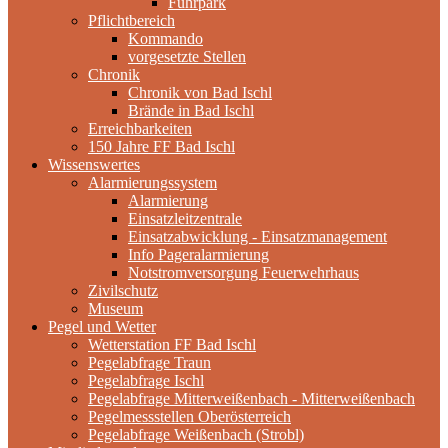
Fuhrpark
Pflichtbereich
Kommando
vorgesetzte Stellen
Chronik
Chronik von Bad Ischl
Brände in Bad Ischl
Erreichbarkeiten
150 Jahre FF Bad Ischl
Wissenswertes
Alarmierungssystem
Alarmierung
Einsatzleitzentrale
Einsatzabwicklung - Einsatzmanagement
Info Pageralarmierung
Notstromversorgung Feuerwehrhaus
Zivilschutz
Museum
Pegel und Wetter
Wetterstation FF Bad Ischl
Pegelabfrage Traun
Pegelabfrage Ischl
Pegelabfrage Mitterweißenbach - Mitterweißenbach
Pegelmessstellen Oberösterreich
Pegelabfrage Weißenbach (Strobl)