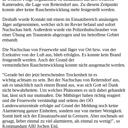
Kameraden, die Lage von Reiterndorf aus. Zu diesem Zeitpunkt
konnte aber keine Rauchentwicklung mehr festgestellt werden.
Deshalb wurde Kontakt mit einem im Einsatzbereich ansässigen
Jäger aufgenommen, welcher sich im Revier befand und sofort
Nachschau hielt. Außerdem wurde ein Polizeihubschrauber von
einer Übung am Traunstein abgezogen und ins betroffene Gebiet
entsandt.
Die Nachschau von Feuerwehr und Jäger vor Ort bzw. von der
Exekutive von der Luft aus, blieb erfolglos. Es konnte kein Brand
festgestellt werden. Auch der Grund der
vermeintlichen Rauchentwicklung konnte nicht ausgemacht werden.
"Gerade bei der jetzt herrschenden Trockenheit ist es
wichtig achtsam zu sein. Bei der Nachschau von Reiterndorf aus,
sah es tatsächlich nach einem Brand aus, was sich Gott sei Dank
nicht bewahrheitete. Um welches Phänomen es sich dabei gehandelt
hat, lässt sich nur mutmaßen. Die Mitbürger haben richtig reagiert
und die Feuerwehr verständigt und seitens der OÖ
Landeswarnzentrale erfolgte auf Grund der Meldung noch keine
Alarmierung ganzer Einheiten, sondern nur von meiner Wenigkeit.
Somit hielt sich der Einsatzaufwand in Grenzen. Aber nochmals sei
gesagt, lieber einmal zu viel alarmieren, als einmal zu wenig!", so
Kommandant ABI Jochen Eisl.