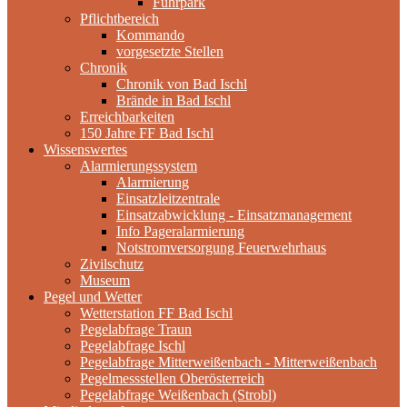
Fuhrpark
Pflichtbereich
Kommando
vorgesetzte Stellen
Chronik
Chronik von Bad Ischl
Brände in Bad Ischl
Erreichbarkeiten
150 Jahre FF Bad Ischl
Wissenswertes
Alarmierungssystem
Alarmierung
Einsatzleitzentrale
Einsatzabwicklung - Einsatzmanagement
Info Pageralarmierung
Notstromversorgung Feuerwehrhaus
Zivilschutz
Museum
Pegel und Wetter
Wetterstation FF Bad Ischl
Pegelabfrage Traun
Pegelabfrage Ischl
Pegelabfrage Mitterweißenbach - Mitterweißenbach
Pegelmessstellen Oberösterreich
Pegelabfrage Weißenbach (Strobl)