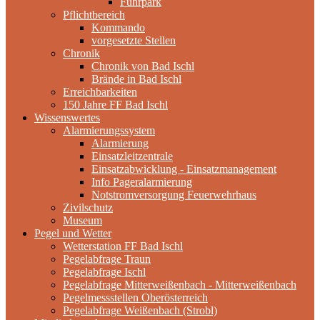
Fuhrpark
Pflichtbereich
Kommando
vorgesetzte Stellen
Chronik
Chronik von Bad Ischl
Brände in Bad Ischl
Erreichbarkeiten
150 Jahre FF Bad Ischl
Wissenswertes
Alarmierungssystem
Alarmierung
Einsatzleitzentrale
Einsatzabwicklung - Einsatzmanagement
Info Pageralarmierung
Notstromversorgung Feuerwehrhaus
Zivilschutz
Museum
Pegel und Wetter
Wetterstation FF Bad Ischl
Pegelabfrage Traun
Pegelabfrage Ischl
Pegelabfrage Mitterweißenbach - Mitterweißenbach
Pegelmessstellen Oberösterreich
Pegelabfrage Weißenbach (Strobl)