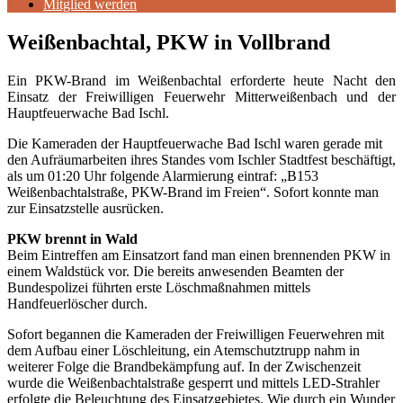
Mitglied werden
Weißenbachtal, PKW in Vollbrand
Ein PKW-Brand im Weißenbachtal erforderte heute Nacht den
Einsatz der Freiwilligen Feuerwehr Mitterweißenbach und der
Hauptfeuerwache Bad Ischl.
Die Kameraden der Hauptfeuerwache Bad Ischl waren gerade mit
den Aufräumarbeiten ihres Standes vom Ischler Stadtfest beschäftigt,
als um 01:20 Uhr folgende Alarmierung eintraf: „B153
Weißenbachtalstraße, PKW-Brand im Freien“. Sofort konnte man
zur Einsatzstelle ausrücken.
PKW brennt in Wald
Beim Eintreffen am Einsatzort fand man einen brennenden PKW in
einem Waldstück vor. Die bereits anwesenden Beamten der
Bundespolizei führten erste Löschmaßnahmen mittels
Handfeuerlöscher durch.
Sofort begannen die Kameraden der Freiwilligen Feuerwehren mit
dem Aufbau einer Löschleitung, ein Atemschutztrupp nahm in
weiterer Folge die Brandbekämpfung auf. In der Zwischenzeit
wurde die Weißenbachtalstraße gesperrt und mittels LED-Strahler
erfolgte die Beleuchtung des Einsatzgebietes. Wie durch ein Wunder