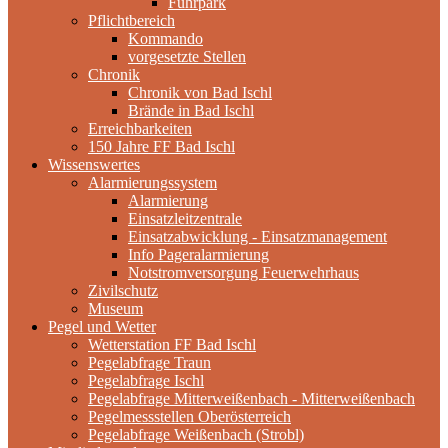
Fuhrpark
Pflichtbereich
Kommando
vorgesetzte Stellen
Chronik
Chronik von Bad Ischl
Brände in Bad Ischl
Erreichbarkeiten
150 Jahre FF Bad Ischl
Wissenswertes
Alarmierungssystem
Alarmierung
Einsatzleitzentrale
Einsatzabwicklung - Einsatzmanagement
Info Pageralarmierung
Notstromversorgung Feuerwehrhaus
Zivilschutz
Museum
Pegel und Wetter
Wetterstation FF Bad Ischl
Pegelabfrage Traun
Pegelabfrage Ischl
Pegelabfrage Mitterweißenbach - Mitterweißenbach
Pegelmessstellen Oberösterreich
Pegelabfrage Weißenbach (Strobl)