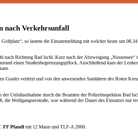
n nach Verkehrsunfall
 Golfplatz“, so lautete die Einsatzmeldung mit welcher heute um 08.3
bl nach Richtung Bad Ischl. Kurz nach der Abzweigung „Nussensee“ tou
ahnrand einen Straßenbegrenzungspflock. Anschließend kam der Lenker
 kam.
n Grades verletzt und von den anwesenden Sanitätern des Roten Kreuze
h der Unfallaufnahme durch die Beamten der Polizeiinspektion Bad Is
8, die Wolfgangseestraße, war während der Dauer des Einsatzes nur er
T.
FF Pfandl
mit 12 Mann und TLF-A 2000.