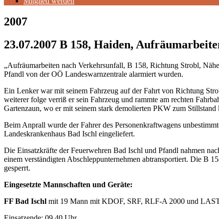
Mitglied werden
2007
23.07.2007 B 158, Haiden, Aufräumarbeite
„Aufräumarbeiten nach Verkehrsunfall, B 158, Richtung Strobl, Nähe
Pfandl von der OÖ Landeswarnzentrale alarmiert wurden.
Ein Lenker war mit seinem Fahrzeug auf der Fahrt von Richtung Stro
weiterer folge verriß er sein Fahrzeug und rammte am rechten Fahrb
Gartenzaun, wo er mit seinem stark demolierten PKW zum Stillstand
Beim Anprall wurde der Fahrer des Personenkraftwagens unbestimmte
Landeskrankenhaus Bad Ischl eingeliefert.
Die Einsatzkräfte der Feuerwehren Bad Ischl und Pfandl nahmen nac
einem verständigten Abschleppunternehmen abtransportiert. Die B 15
gesperrt.
Eingesetzte Mannschaften und Geräte:
FF Bad Ischl
mit 19 Mann mit KDOF, SRF, RLF-A 2000 und LAS
Einsatzende: 09.40 Uhr.