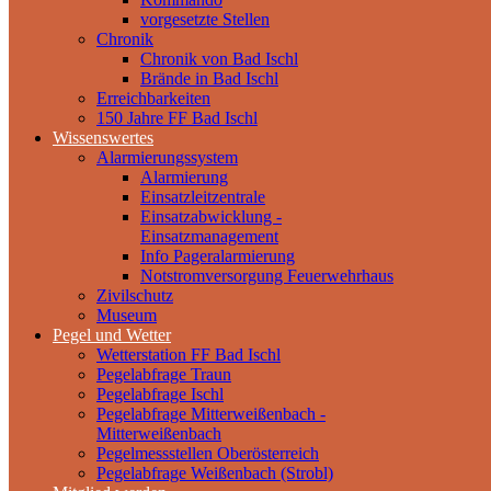
vorgesetzte Stellen
Chronik
Chronik von Bad Ischl
Brände in Bad Ischl
Erreichbarkeiten
150 Jahre FF Bad Ischl
Wissenswertes
Alarmierungssystem
Alarmierung
Einsatzleitzentrale
Einsatzabwicklung -
Einsatzmanagement
Info Pageralarmierung
Notstromversorgung Feuerwehrhaus
Zivilschutz
Museum
Pegel und Wetter
Wetterstation FF Bad Ischl
Pegelabfrage Traun
Pegelabfrage Ischl
Pegelabfrage Mitterweißenbach -
Mitterweißenbach
Pegelmessstellen Oberösterreich
Pegelabfrage Weißenbach (Strobl)