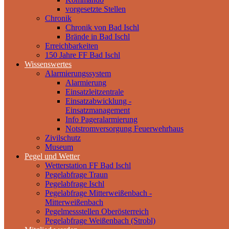
vorgesetzte Stellen
Chronik
Chronik von Bad Ischl
Brände in Bad Ischl
Erreichbarkeiten
150 Jahre FF Bad Ischl
Wissenswertes
Alarmierungssystem
Alarmierung
Einsatzleitzentrale
Einsatzabwicklung -
Einsatzmanagement
Info Pageralarmierung
Notstromversorgung Feuerwehrhaus
Zivilschutz
Museum
Pegel und Wetter
Wetterstation FF Bad Ischl
Pegelabfrage Traun
Pegelabfrage Ischl
Pegelabfrage Mitterweißenbach -
Mitterweißenbach
Pegelmessstellen Oberösterreich
Pegelabfrage Weißenbach (Strobl)