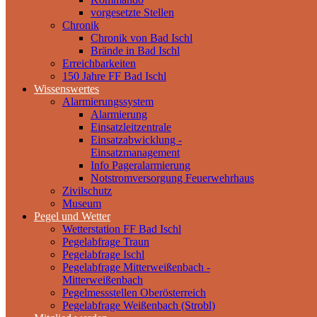
vorgesetzte Stellen
Chronik
Chronik von Bad Ischl
Brände in Bad Ischl
Erreichbarkeiten
150 Jahre FF Bad Ischl
Wissenswertes
Alarmierungssystem
Alarmierung
Einsatzleitzentrale
Einsatzabwicklung -
Einsatzmanagement
Info Pageralarmierung
Notstromversorgung Feuerwehrhaus
Zivilschutz
Museum
Pegel und Wetter
Wetterstation FF Bad Ischl
Pegelabfrage Traun
Pegelabfrage Ischl
Pegelabfrage Mitterweißenbach -
Mitterweißenbach
Pegelmessstellen Oberösterreich
Pegelabfrage Weißenbach (Strobl)