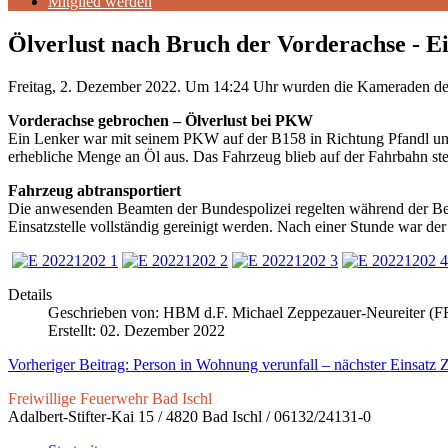
Mitglied werden
Ölverlust nach Bruch der Vorderachse - E
Freitag, 2. Dezember 2022. Um 14:24 Uhr wurden die Kameraden der
Vorderachse gebrochen – Ölverlust bei PKW
Ein Lenker war mit seinem PKW auf der B158 in Richtung Pfandl unte
erhebliche Menge an Öl aus. Das Fahrzeug blieb auf der Fahrbahn ste
Fahrzeug abtransportiert
Die anwesenden Beamten der Bundespolizei regelten während der Berg
Einsatzstelle vollständig gereinigt werden. Nach einer Stunde war der
Details
Geschrieben von:
HBM d.F. Michael Zeppezauer-Neureiter (FF
Erstellt: 02. Dezember 2022
Vorheriger Beitrag: Person in Wohnung verunfall – nächster Einsatz
Z
Freiwillige Feuerwehr Bad Ischl
Adalbert-Stifter-Kai 15 / 4820 Bad Ischl / 06132/24131-0