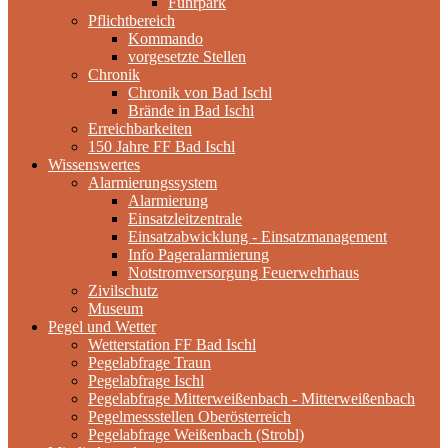
Fuhrpark
Pflichtbereich
Kommando
vorgesetzte Stellen
Chronik
Chronik von Bad Ischl
Brände in Bad Ischl
Erreichbarkeiten
150 Jahre FF Bad Ischl
Wissenswertes
Alarmierungssystem
Alarmierung
Einsatzleitzentrale
Einsatzabwicklung - Einsatzmanagement
Info Pageralarmierung
Notstromversorgung Feuerwehrhaus
Zivilschutz
Museum
Pegel und Wetter
Wetterstation FF Bad Ischl
Pegelabfrage Traun
Pegelabfrage Ischl
Pegelabfrage Mitterweißenbach - Mitterweißenbach
Pegelmessstellen Oberösterreich
Pegelabfrage Weißenbach (Strobl)