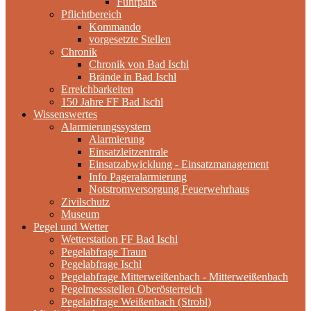
Fuhrpark
Pflichtbereich
Kommando
vorgesetzte Stellen
Chronik
Chronik von Bad Ischl
Brände in Bad Ischl
Erreichbarkeiten
150 Jahre FF Bad Ischl
Wissenswertes
Alarmierungssystem
Alarmierung
Einsatzleitzentrale
Einsatzabwicklung - Einsatzmanagement
Info Pageralarmierung
Notstromversorgung Feuerwehrhaus
Zivilschutz
Museum
Pegel und Wetter
Wetterstation FF Bad Ischl
Pegelabfrage Traun
Pegelabfrage Ischl
Pegelabfrage Mitterweißenbach - Mitterweißenbach
Pegelmessstellen Oberösterreich
Pegelabfrage Weißenbach (Strobl)