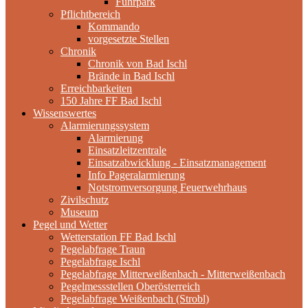
Fuhrpark
Pflichtbereich
Kommando
vorgesetzte Stellen
Chronik
Chronik von Bad Ischl
Brände in Bad Ischl
Erreichbarkeiten
150 Jahre FF Bad Ischl
Wissenswertes
Alarmierungssystem
Alarmierung
Einsatzleitzentrale
Einsatzabwicklung - Einsatzmanagement
Info Pageralarmierung
Notstromversorgung Feuerwehrhaus
Zivilschutz
Museum
Pegel und Wetter
Wetterstation FF Bad Ischl
Pegelabfrage Traun
Pegelabfrage Ischl
Pegelabfrage Mitterweißenbach - Mitterweißenbach
Pegelmessstellen Oberösterreich
Pegelabfrage Weißenbach (Strobl)