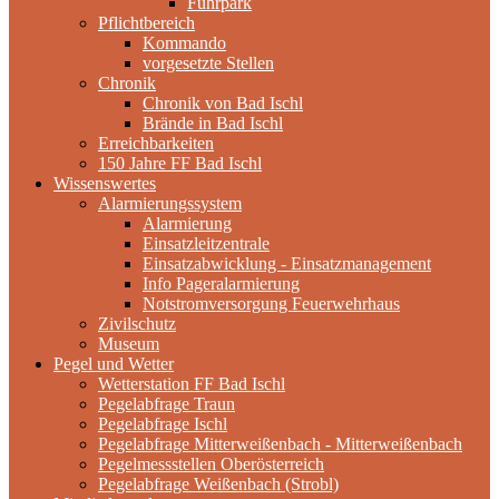
Fuhrpark
Pflichtbereich
Kommando
vorgesetzte Stellen
Chronik
Chronik von Bad Ischl
Brände in Bad Ischl
Erreichbarkeiten
150 Jahre FF Bad Ischl
Wissenswertes
Alarmierungssystem
Alarmierung
Einsatzleitzentrale
Einsatzabwicklung - Einsatzmanagement
Info Pageralarmierung
Notstromversorgung Feuerwehrhaus
Zivilschutz
Museum
Pegel und Wetter
Wetterstation FF Bad Ischl
Pegelabfrage Traun
Pegelabfrage Ischl
Pegelabfrage Mitterweißenbach - Mitterweißenbach
Pegelmessstellen Oberösterreich
Pegelabfrage Weißenbach (Strobl)