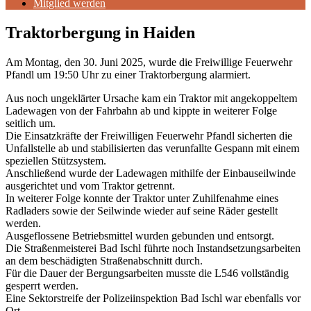
Mitglied werden
Traktorbergung in Haiden
Am Montag, den 30. Juni 2025, wurde die Freiwillige Feuerwehr
Pfandl um 19:50 Uhr zu einer Traktorbergung alarmiert.
Aus noch ungeklärter Ursache kam ein Traktor mit angekoppeltem
Ladewagen von der Fahrbahn ab und kippte in weiterer Folge
seitlich um.
Die Einsatzkräfte der Freiwilligen Feuerwehr Pfandl sicherten die
Unfallstelle ab und stabilisierten das verunfallte Gespann mit einem
speziellen Stützsystem.
Anschließend wurde der Ladewagen mithilfe der Einbauseilwinde
ausgerichtet und vom Traktor getrennt.
In weiterer Folge konnte der Traktor unter Zuhilfenahme eines
Radladers sowie der Seilwinde wieder auf seine Räder gestellt
werden.
Ausgeflossene Betriebsmittel wurden gebunden und entsorgt.
Die Straßenmeisterei Bad Ischl führte noch Instandsetzungsarbeiten
an dem beschädigten Straßenabschnitt durch.
Für die Dauer der Bergungsarbeiten musste die L546 vollständig
gesperrt werden.
Eine Sektorstreife der Polizeiinspektion Bad Ischl war ebenfalls vor
Ort.