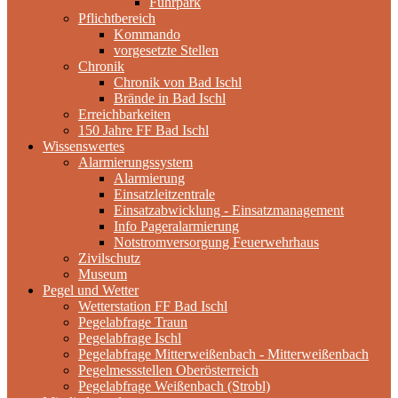
Fuhrpark
Pflichtbereich
Kommando
vorgesetzte Stellen
Chronik
Chronik von Bad Ischl
Brände in Bad Ischl
Erreichbarkeiten
150 Jahre FF Bad Ischl
Wissenswertes
Alarmierungssystem
Alarmierung
Einsatzleitzentrale
Einsatzabwicklung - Einsatzmanagement
Info Pageralarmierung
Notstromversorgung Feuerwehrhaus
Zivilschutz
Museum
Pegel und Wetter
Wetterstation FF Bad Ischl
Pegelabfrage Traun
Pegelabfrage Ischl
Pegelabfrage Mitterweißenbach - Mitterweißenbach
Pegelmessstellen Oberösterreich
Pegelabfrage Weißenbach (Strobl)