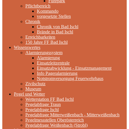
Fuhrpark
Pflichtbereich
Kommando
vorgesetzte Stellen
Chronik
Chronik von Bad Ischl
Brände in Bad Ischl
Erreichbarkeiten
150 Jahre FF Bad Ischl
Wissenswertes
Alarmierungssystem
Alarmierung
Einsatzleitzentrale
Einsatzabwicklung - Einsatzmanagement
Info Pageralarmierung
Notstromversorgung Feuerwehrhaus
Zivilschutz
Museum
Pegel und Wetter
Wetterstation FF Bad Ischl
Pegelabfrage Traun
Pegelabfrage Ischl
Pegelabfrage Mitterweißenbach - Mitterweißenbach
Pegelmessstellen Oberösterreich
Pegelabfrage Weißenbach (Strobl)