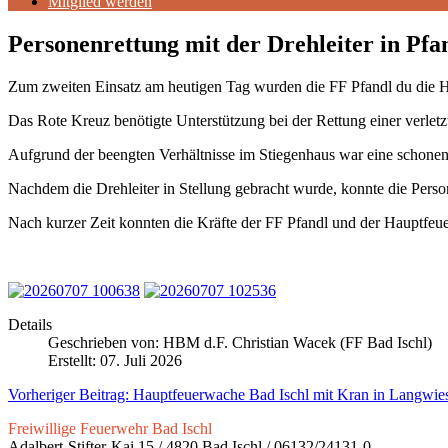
Mitglied werden
Personenrettung mit der Drehleiter in Pfa
Zum zweiten Einsatz am heutigen Tag wurden die FF Pfandl du die 
Das Rote Kreuz benötigte Unterstützung bei der Rettung einer verletz
Aufgrund der beengten Verhältnisse im Stiegenhaus war eine schonend
Nachdem die Drehleiter in Stellung gebracht wurde, konnte die Per
Nach kurzer Zeit konnten die Kräfte der FF Pfandl und der Hauptfeu
Details
Geschrieben von:
HBM d.F. Christian Wacek (FF Bad Ischl)
Erstellt: 07. Juli 2026
Vorheriger Beitrag: Hauptfeuerwache Bad Ischl mit Kran in Langwie
Freiwillige Feuerwehr Bad Ischl
Adalbert-Stifter-Kai 15 / 4820 Bad Ischl / 06132/24131-0