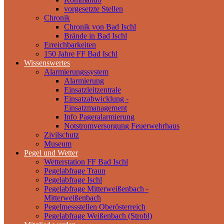
vorgesetzte Stellen
Chronik
Chronik von Bad Ischl
Brände in Bad Ischl
Erreichbarkeiten
150 Jahre FF Bad Ischl
Wissenswertes
Alarmierungssystem
Alarmierung
Einsatzleitzentrale
Einsatzabwicklung -
Einsatzmanagement
Info Pageralarmierung
Notstromversorgung Feuerwehrhaus
Zivilschutz
Museum
Pegel und Wetter
Wetterstation FF Bad Ischl
Pegelabfrage Traun
Pegelabfrage Ischl
Pegelabfrage Mitterweißenbach -
Mitterweißenbach
Pegelmessstellen Oberösterreich
Pegelabfrage Weißenbach (Strobl)