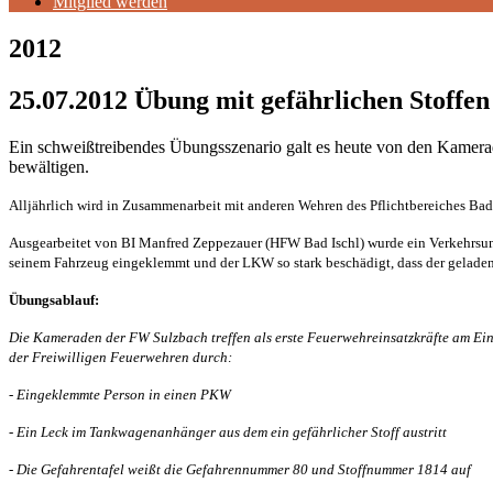
Mitglied werden
2012
25.07.2012 Übung mit gefährlichen Stoffen
Ein schweißtreibendes Übungsszenario galt es heute von den Kamera
bewältigen.
Alljährlich wird in Zusammenarbeit mit anderen Wehren des Pflichtbereiches Bad I
Ausgearbeitet von BI Manfred Zeppezauer (HFW Bad Ischl) wurde ein Verkehrsun
seinem Fahrzeug eingeklemmt und der LKW so stark beschädigt, dass der geladene,
Übungsablauf:
Die Kameraden der FW Sulzbach treffen als erste Feuerwehreinsatzkräfte am Eins
der Freiwilligen Feuerwehren durch:
-
Eingeklemmte Person in einen PKW
-
Ein Leck im Tankwagenanhänger aus dem ein gefährlicher Stoff austritt
-
Die Gefahrentafel weißt die Gefahrennummer 80 und Stoffnummer 1814 auf