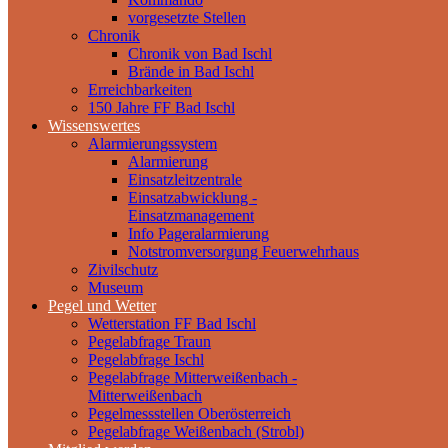
vorgesetzte Stellen
Chronik
Chronik von Bad Ischl
Brände in Bad Ischl
Erreichbarkeiten
150 Jahre FF Bad Ischl
Wissenswertes
Alarmierungssystem
Alarmierung
Einsatzleitzentrale
Einsatzabwicklung -
Einsatzmanagement
Info Pageralarmierung
Notstromversorgung Feuerwehrhaus
Zivilschutz
Museum
Pegel und Wetter
Wetterstation FF Bad Ischl
Pegelabfrage Traun
Pegelabfrage Ischl
Pegelabfrage Mitterweißenbach -
Mitterweißenbach
Pegelmessstellen Oberösterreich
Pegelabfrage Weißenbach (Strobl)