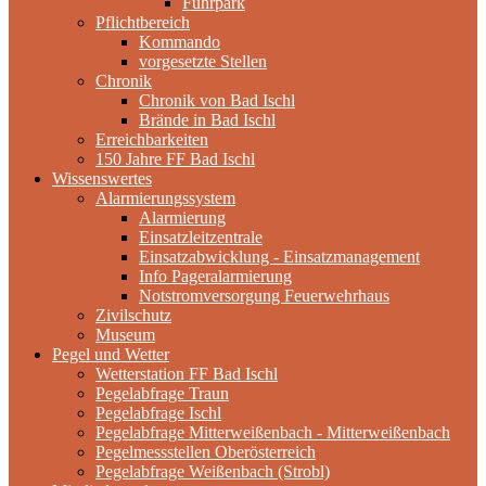
Fuhrpark
Pflichtbereich
Kommando
vorgesetzte Stellen
Chronik
Chronik von Bad Ischl
Brände in Bad Ischl
Erreichbarkeiten
150 Jahre FF Bad Ischl
Wissenswertes
Alarmierungssystem
Alarmierung
Einsatzleitzentrale
Einsatzabwicklung - Einsatzmanagement
Info Pageralarmierung
Notstromversorgung Feuerwehrhaus
Zivilschutz
Museum
Pegel und Wetter
Wetterstation FF Bad Ischl
Pegelabfrage Traun
Pegelabfrage Ischl
Pegelabfrage Mitterweißenbach - Mitterweißenbach
Pegelmessstellen Oberösterreich
Pegelabfrage Weißenbach (Strobl)