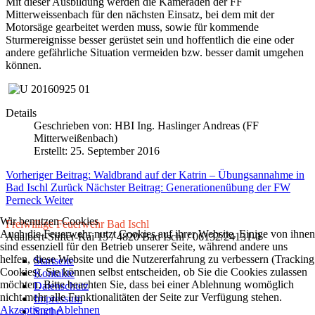
Mit dieser Ausbildung werden die Kameraden der FF
Mitterweissenbach für den nächsten Einsatz, bei dem mit der
Motorsäge gearbeitet werden muss, sowie für kommende
Sturmereignisse besser gerüstet sein und hoffentlich die eine oder
andere gefährliche Situation vermeiden bzw. besser damit umgehen
können.
Details
Geschrieben von:
HBI Ing. Haslinger Andreas (FF
Mitterweißenbach)
Erstellt: 25. September 2016
Vorheriger Beitrag: Waldbrand auf der Katrin – Übungsannahme in
Bad Ischl
Zurück
Nächster Beitrag: Generationenübung der FW
Perneck
Weiter
Wir benutzen Cookies
Freiwillige Feuerwehr Bad Ischl
Auch die Feuerwehr nutzt Cookies auf ihrer Website. Einige von ihnen
Adalbert-Stifter-Kai 15 / 4820 Bad Ischl / 06132/24131-0
sind essenziell für den Betrieb unserer Seite, während andere uns
helfen, diese Website und die Nutzererfahrung zu verbessern (Tracking
Startseite
Cookies). Sie können selbst entscheiden, ob Sie die Cookies zulassen
Kontakte
möchten. Bitte beachten Sie, dass bei einer Ablehnung womöglich
Datenschutz
nicht mehr alle Funktionalitäten der Seite zur Verfügung stehen.
Impressum
Akzeptieren
Ablehnen
Suche