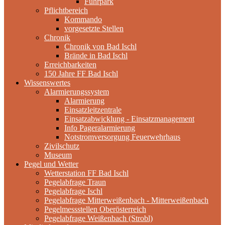
Fuhrpark
Pflichtbereich
Kommando
vorgesetzte Stellen
Chronik
Chronik von Bad Ischl
Brände in Bad Ischl
Erreichbarkeiten
150 Jahre FF Bad Ischl
Wissenswertes
Alarmierungssystem
Alarmierung
Einsatzleitzentrale
Einsatzabwicklung - Einsatzmanagement
Info Pageralarmierung
Notstromversorgung Feuerwehrhaus
Zivilschutz
Museum
Pegel und Wetter
Wetterstation FF Bad Ischl
Pegelabfrage Traun
Pegelabfrage Ischl
Pegelabfrage Mitterweißenbach - Mitterweißenbach
Pegelmessstellen Oberösterreich
Pegelabfrage Weißenbach (Strobl)