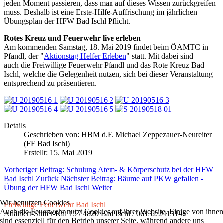
jeden Moment passieren, dass man auf dieses Wissen zurückgreifen
muss. Deshalb ist eine Erste-Hilfe-Auffrischung im jährlichen
Übungsplan der HFW Bad Ischl Pflicht.
Rotes Kreuz und Feuerwehr live erleben
Am kommenden Samstag, 18. Mai 2019 findet beim ÖAMTC in
Pfandl, der "
Aktionstag Helfer Erleben
" statt. Mit dabei sind
auch die Freiwillige Feuerwehr Pfandl und das Rote Kreuz Bad
Ischl, welche die Gelegenheit nutzen, sich bei dieser Veranstaltung
entsprechend zu präsentieren.
Details
Geschrieben von:
HBM d.F. Michael Zeppezauer-Neureiter
(FF Bad Ischl)
Erstellt: 15. Mai 2019
Vorheriger Beitrag: Schulung Atem- & Körperschutz bei der HFW
Bad Ischl
Zurück
Nächster Beitrag: Bäume auf PKW gefallen -
Übung der HFW Bad Ischl
Weiter
Wir benutzen Cookies
Freiwillige Feuerwehr Bad Ischl
Auch die Feuerwehr nutzt Cookies auf ihrer Website. Einige von ihnen
Adalbert-Stifter-Kai 15 / 4820 Bad Ischl / 06132/24131-0
sind essenziell für den Betrieb unserer Seite, während andere uns