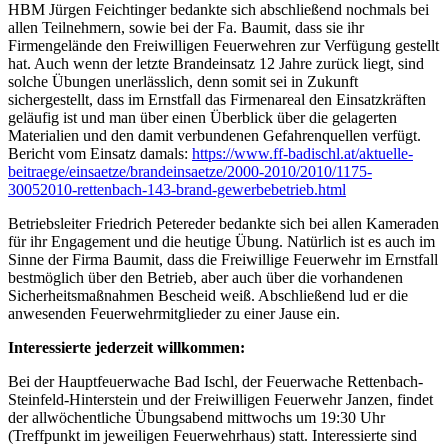
HBM Jürgen Feichtinger bedankte sich abschließend nochmals bei
allen Teilnehmern, sowie bei der Fa. Baumit, dass sie ihr
Firmengelände den Freiwilligen Feuerwehren zur Verfügung gestellt
hat. Auch wenn der letzte Brandeinsatz 12 Jahre zurück liegt, sind
solche Übungen unerlässlich, denn somit sei in Zukunft
sichergestellt, dass im Ernstfall das Firmenareal den Einsatzkräften
geläufig ist und man über einen Überblick über die gelagerten
Materialien und den damit verbundenen Gefahrenquellen verfügt.
Bericht vom Einsatz damals:
https://www.ff-badischl.at/aktuelle-
beitraege/einsaetze/brandeinsaetze/2000-2010/2010/1175-
30052010-rettenbach-143-brand-gewerbebetrieb.html
Betriebsleiter Friedrich Petereder bedankte sich bei allen Kameraden
für ihr Engagement und die heutige Übung. Natürlich ist es auch im
Sinne der Firma Baumit, dass die Freiwillige Feuerwehr im Ernstfall
bestmöglich über den Betrieb, aber auch über die vorhandenen
Sicherheitsmaßnahmen Bescheid weiß. Abschließend lud er die
anwesenden Feuerwehrmitglieder zu einer Jause ein.
Interessierte jederzeit willkommen:
Bei der Hauptfeuerwache Bad Ischl, der Feuerwache Rettenbach-
Steinfeld-Hinterstein und der Freiwilligen Feuerwehr Janzen, findet
der allwöchentliche Übungsabend mittwochs um 19:30 Uhr
(Treffpunkt im jeweiligen Feuerwehrhaus) statt. Interessierte sind