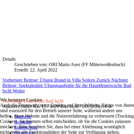
Details
Geschrieben von:
OBI Mario Auer (FF Mitterweißenbach)
Erstellt: 22. April 2022
Vorheriger Beitrag: Übung Brand in Villa Seilern
Zurück
Nächster
Beitrag: Spektakuläre Übungsaufgabe für die Hauptfeuerwache Bad
Ischl
Weiter
Wir benutzen Cookies
Freiwillige Feuerwehr Bad Ischl
Auch die Feuerwehr nutzt Cookies auf ihrer Website. Einige von ihnen
Adalbert-Stifter-Kai 15 / 4820 Bad Ischl / 06132/24131-0
sind essenziell für den Betrieb unserer Seite, während andere uns
helfen, diese Website und die Nutzererfahrung zu verbessern (Tracking
Startseite
Cookies). Sie können selbst entscheiden, ob Sie die Cookies zulassen
Kontakte
möchten. Bitte beachten Sie, dass bei einer Ablehnung womöglich
Datenschutz
nicht mehr alle Funktionalitäten der Seite zur Verfügung stehen.
Impressum