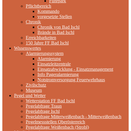
Fuhrpark
Pflichtbereich
Kommando
vorgesetzte Stellen
Chronik
Chronik von Bad Ischl
Brände in Bad Ischl
Erreichbarkeiten
150 Jahre FF Bad Ischl
Wissenswertes
Alarmierungssystem
Alarmierung
Einsatzleitzentrale
Einsatzabwicklung - Einsatzmanagement
Info Pageralarmierung
Notstromversorgung Feuerwehrhaus
Zivilschutz
Museum
Pegel und Wetter
Wetterstation FF Bad Ischl
Pegelabfrage Traun
Pegelabfrage Ischl
Pegelabfrage Mitterweißenbach - Mitterweißenbach
Pegelmessstellen Oberösterreich
Pegelabfrage Weißenbach (Strobl)