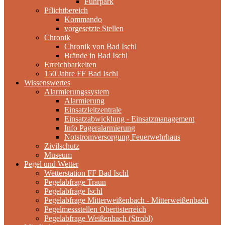
Fuhrpark
Pflichtbereich
Kommando
vorgesetzte Stellen
Chronik
Chronik von Bad Ischl
Brände in Bad Ischl
Erreichbarkeiten
150 Jahre FF Bad Ischl
Wissenswertes
Alarmierungssystem
Alarmierung
Einsatzleitzentrale
Einsatzabwicklung - Einsatzmanagement
Info Pageralarmierung
Notstromversorgung Feuerwehrhaus
Zivilschutz
Museum
Pegel und Wetter
Wetterstation FF Bad Ischl
Pegelabfrage Traun
Pegelabfrage Ischl
Pegelabfrage Mitterweißenbach - Mitterweißenbach
Pegelmessstellen Oberösterreich
Pegelabfrage Weißenbach (Strobl)